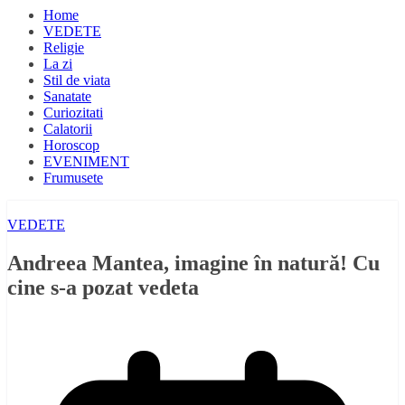
Home
VEDETE
Religie
La zi
Stil de viata
Sanatate
Curiozitati
Calatorii
Horoscop
EVENIMENT
Frumusete
VEDETE
Andreea Mantea, imagine în natură! Cu
cine s-a pozat vedeta