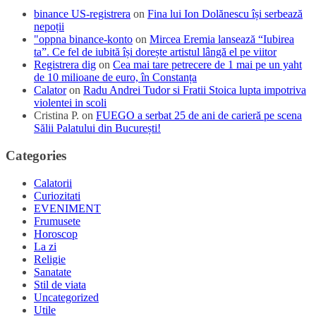
binance US-registrera
on
Fina lui Ion Dolănescu își serbează
nepoții
"oppna binance-konto
on
Mircea Eremia lansează “Iubirea
ta”. Ce fel de iubită își dorește artistul lângă el pe viitor
Registrera dig
on
Cea mai tare petrecere de 1 mai pe un yaht
de 10 milioane de euro, în Constanța
Calator
on
Radu Andrei Tudor si Fratii Stoica lupta impotriva
violentei in scoli
Cristina P.
on
FUEGO a serbat 25 de ani de carieră pe scena
Sălii Palatului din București!
Categories
Calatorii
Curiozitati
EVENIMENT
Frumusete
Horoscop
La zi
Religie
Sanatate
Stil de viata
Uncategorized
Utile