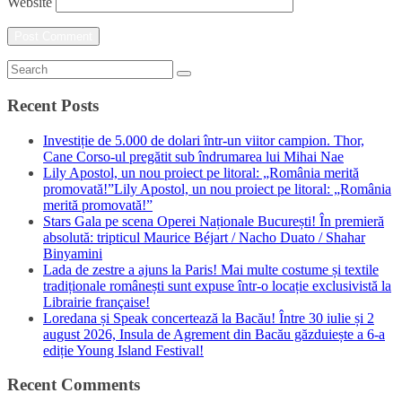
Website
Recent Posts
Investiție de 5.000 de dolari într-un viitor campion. Thor,
Cane Corso-ul pregătit sub îndrumarea lui Mihai Nae
Lily Apostol, un nou proiect pe litoral: „România merită
promovată!”Lily Apostol, un nou proiect pe litoral: „România
merită promovată!”
Stars Gala pe scena Operei Naționale București! În premieră
absolută: tripticul Maurice Béjart / Nacho Duato / Shahar
Binyamini
Lada de zestre a ajuns la Paris! Mai multe costume și textile
tradiționale românești sunt expuse într-o locație exclusivistă la
Librairie française!
Loredana și Speak concertează la Bacău! Între 30 iulie și 2
august 2026, Insula de Agrement din Bacău găzduiește a 6-a
ediție Young Island Festival!
Recent Comments