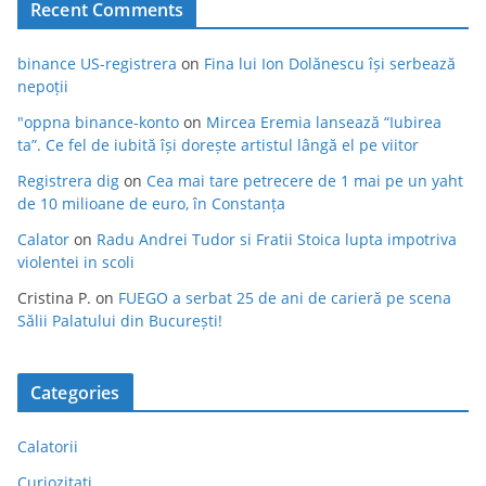
Recent Comments
binance US-registrera
on
Fina lui Ion Dolănescu își serbează
nepoții
"oppna binance-konto
on
Mircea Eremia lansează “Iubirea
ta”. Ce fel de iubită își dorește artistul lângă el pe viitor
Registrera dig
on
Cea mai tare petrecere de 1 mai pe un yaht
de 10 milioane de euro, în Constanța
Calator
on
Radu Andrei Tudor si Fratii Stoica lupta impotriva
violentei in scoli
Cristina P.
on
FUEGO a serbat 25 de ani de carieră pe scena
Sălii Palatului din București!
Categories
Calatorii
Curiozitati