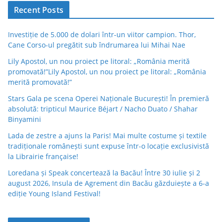
Recent Posts
Investiție de 5.000 de dolari într-un viitor campion. Thor,
Cane Corso-ul pregătit sub îndrumarea lui Mihai Nae
Lily Apostol, un nou proiect pe litoral: „România merită
promovată!”Lily Apostol, un nou proiect pe litoral: „România
merită promovată!”
Stars Gala pe scena Operei Naționale București! În premieră
absolută: tripticul Maurice Béjart / Nacho Duato / Shahar
Binyamini
Lada de zestre a ajuns la Paris! Mai multe costume și textile
tradiționale românești sunt expuse într-o locație exclusivistă
la Librairie française!
Loredana și Speak concertează la Bacău! Între 30 iulie și 2
august 2026, Insula de Agrement din Bacău găzduiește a 6-a
ediție Young Island Festival!