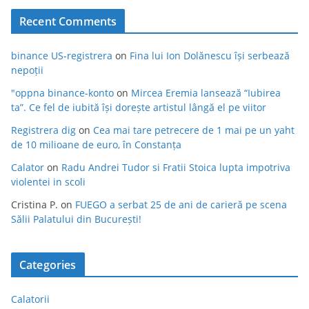
Recent Comments
binance US-registrera
on
Fina lui Ion Dolănescu își serbează
nepoții
"oppna binance-konto
on
Mircea Eremia lansează “Iubirea
ta”. Ce fel de iubită își dorește artistul lângă el pe viitor
Registrera dig
on
Cea mai tare petrecere de 1 mai pe un yaht
de 10 milioane de euro, în Constanța
Calator
on
Radu Andrei Tudor si Fratii Stoica lupta impotriva
violentei in scoli
Cristina P.
on
FUEGO a serbat 25 de ani de carieră pe scena
Sălii Palatului din București!
Categories
Calatorii