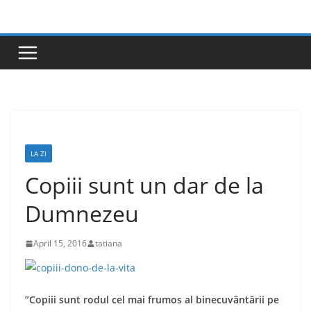
Skip
to
content
LA ZI
Copiii sunt un dar de la
Dumnezeu
April 15, 2016
tatiana
”Copiii sunt rodul cel mai frumos al binecuvântării pe