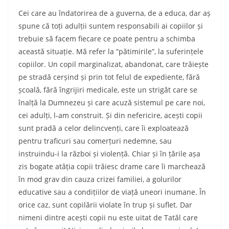
Cei care au îndatorirea de a guverna, de a educa, dar aș
spune că toți adulții suntem responsabili ai copiilor și
trebuie să facem fiecare ce poate pentru a schimba
această situație. Mă refer la ”pătimirile”, la suferințele
copiilor. Un copil marginalizat, abandonat, care trăiește
pe stradă cerșind și prin tot felul de expediente, fără
școală, fără îngrijiri medicale, este un strigăt care se
înalță la Dumnezeu și care acuză sistemul pe care noi,
cei adulți, l-am construit. Și din nefericire, acești copii
sunt pradă a celor delincvenți, care îi exploatează
pentru traficuri sau comerțuri nedemne, sau
instruindu-i la război și violență. Chiar și în țările așa
zis bogate atâția copii trăiesc drame care îi marchează
în mod grav din cauza crizei familiei, a golurilor
educative sau a condițiilor de viață uneori inumane. În
orice caz, sunt copilării violate în trup și suflet. Dar
nimeni dintre acești copii nu este uitat de Tatăl care