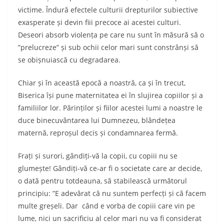
victime. Îndură efectele culturii drepturilor subiective
exasperate și devin fiii precoce ai acestei culturi.
Deseori absorb violența pe care nu sunt în măsură să o
”prelucreze” și sub ochii celor mari sunt constrânși să
se obișnuiască cu degradarea.
Chiar și în această epocă a noastră, ca și în trecut,
Biserica își pune maternitatea ei în slujirea copiilor și a
familiilor lor. Părinților și fiilor acestei lumi a noastre le
duce binecuvântarea lui Dumnezeu, blândețea
maternă, reproșul decis și condamnarea fermă.
Frați și surori, gândiți-vă la copii, cu copiii nu se
glumește! Gândiți-vă ce-ar fi o societate care ar decide,
o dată pentru totdeauna, să stabilească următorul
principiu: ”E adevărat că nu suntem perfecți și că facem
multe greșeli. Dar când e vorba de copiii care vin pe
lume, nici un sacrificiu al celor mari nu va fi considerat