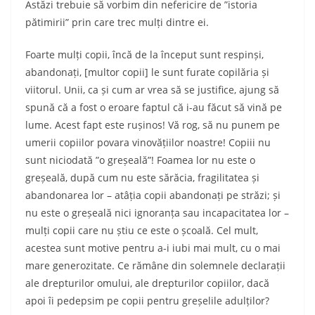
Astăzi trebuie să vorbim din nefericire de ”istoria
pătimirii” prin care trec mulți dintre ei.
Foarte mulți copii, încă de la început sunt respinși,
abandonați, [multor copii] le sunt furate copilăria și
viitorul. Unii, ca și cum ar vrea să se justifice, ajung să
spună că a fost o eroare faptul că i-au făcut să vină pe
lume. Acest fapt este rușinos! Vă rog, să nu punem pe
umerii copiilor povara vinovățiilor noastre! Copiii nu
sunt niciodată ”o greșeală”! Foamea lor nu este o
greșeală, după cum nu este sărăcia, fragilitatea și
abandonarea lor – atâția copii abandonați pe străzi; și
nu este o greșeală nici ignoranța sau incapacitatea lor –
mulți copii care nu știu ce este o școală. Cel mult,
acestea sunt motive pentru a-i iubi mai mult, cu o mai
mare generozitate. Ce rămâne din solemnele declarații
ale drepturilor omului, ale drepturilor copiilor, dacă
apoi îi pedepsim pe copii pentru greșelile adulților?