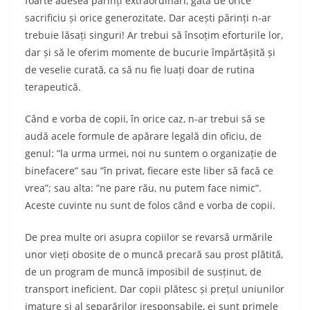
foarte adesea părinți extraordinari, gata de orice
sacrificiu și orice generozitate. Dar acești părinți n-ar
trebuie lăsați singuri! Ar trebui să însoțim eforturile lor,
dar și să le oferim momente de bucurie împărtășită și
de veselie curată, ca să nu fie luați doar de rutina
terapeutică.
Când e vorba de copii, în orice caz, n-ar trebui să se
audă acele formule de apărare legală din oficiu, de
genul: ”la urma urmei, noi nu suntem o organizație de
binefacere” sau ”în privat, fiecare este liber să facă ce
vrea”; sau alta: ”ne pare rău, nu putem face nimic”.
Aceste cuvinte nu sunt de folos când e vorba de copii.
De prea multe ori asupra copiilor se revarsă urmările
unor vieți obosite de o muncă precară sau prost plătită,
de un program de muncă imposibil de susținut, de
transport ineficient. Dar copii plătesc și prețul uniunilor
imature și al separărilor iresponsabile, ei sunt primele