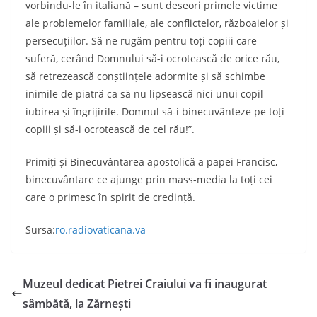
vorbindu-le în italiană – sunt deseori primele victime
ale problemelor familiale, ale conflictelor, războaielor și
persecuțiilor. Să ne rugăm pentru toți copiii care
suferă, cerând Domnului să-i ocrotească de orice rău,
să retrezească conștiințele adormite și să schimbe
inimile de piatră ca să nu lipsească nici unui copil
iubirea și îngrijirile. Domnul să-i binecuvânteze pe toți
copiii și să-i ocrotească de cel rău!”.
Primiți și Binecuvântarea apostolică a papei Francisc,
binecuvântare ce ajunge prin mass-media la toți cei
care o primesc în spirit de credință.
Sursa:
ro.radiovaticana.va
Muzeul dedicat Pietrei Craiului va fi inaugurat
sâmbătă, la Zărnești