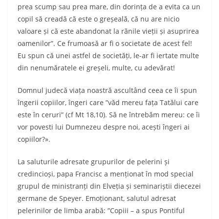
prea scump sau prea mare, din dorința de a evita ca un
copil să creadă că este o greșeală, că nu are nicio
valoare și că este abandonat la rănile vieții și asuprirea
oamenilor”. Ce frumoasă ar fi o societate de acest fel!
Eu spun că unei astfel de societăți, le-ar fi iertate multe
din nenumăratele ei greșeli, multe, cu adevărat!
Domnul judecă viața noastră ascultând ceea ce îi spun
îngerii copiilor, îngeri care ”văd mereu fața Tatălui care
este în ceruri” (cf Mt 18,10). Să ne întrebăm mereu: ce îi
vor povesti lui Dumnezeu despre noi, acești îngeri ai
copiilor?».
La saluturile adresate grupurilor de pelerini și
credincioși, papa Francisc a menționat în mod special
grupul de ministranți din Elveția și seminariștii diecezei
germane de Speyer. Emoționant, salutul adresat
pelerinilor de limba arabă: ”Copiii – a spus Pontiful