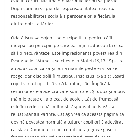
este în ceruri! Niciuna din lacrimile lor nu se pierde!
După cum nu se pierde responsabilitatea noastră,
responsabilitatea socială a persoanelor, a fiecăruia
dintre noi și a țărilor.
Odată Isus i-a dojenit pe discipolii lui pentru că îi
îndepărtau pe copiii pe care părinții îi aduceau la el ca
să-i binecuvânteze. Este impresionantă povestirea din
Evanghelie: ”Atunci – se citește la Matei (19,13-15) – i s-
au adus copii ca să-și pună mâinile peste ei și să se
roage, dar discipolii îi mustrau. Însă Isus le-a zis: Lăsați
copiii și nu-i opriți să vină la mine, căci Împărăția
cerurilor este a acelora care sunt ca ei. Și după și-a pus
mâinile peste ei, a plecat de acolo”. Cât de frumoasă
este încrederea părinților și răspunsul lui Isus! – a
reluat Sfântul Părinte. Cât aș vrea ca această pagină să
devină povestea normală a tuturor copiilor! E adevărat
că, slavă Domnului, copiii cu dificultăți grave găsesc