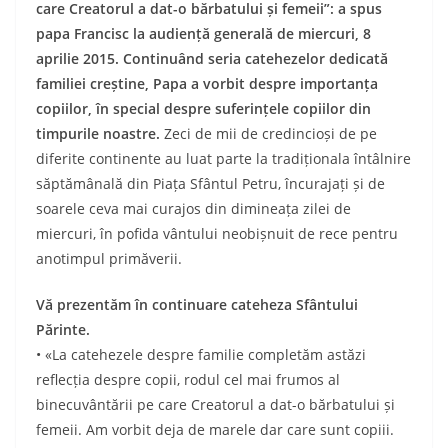
care Creatorul a dat-o bărbatului și femeii”: a spus
papa Francisc la audiență generală de miercuri, 8
aprilie 2015. Continuând seria catehezelor dedicată
familiei creștine, Papa a vorbit despre importanța
copiilor, în special despre suferințele copiilor din
timpurile noastre.
Zeci de mii de credincioși de pe
diferite continente au luat parte la tradiționala întâlnire
săptămânală din Piața Sfântul Petru, încurajați și de
soarele ceva mai curajos din dimineața zilei de
miercuri, în pofida vântului neobișnuit de rece pentru
anotimpul primăverii.
Vă prezentăm în continuare cateheza Sfântului
Părinte.
• «La catehezele despre familie completăm astăzi
reflecția despre copii, rodul cel mai frumos al
binecuvântării pe care Creatorul a dat-o bărbatului și
femeii. Am vorbit deja de marele dar care sunt copiii.