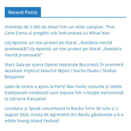
Recent Posts
Investiție de 5.000 de dolari într-un viitor campion. Thor,
Cane Corso-ul pregătit sub îndrumarea lui Mihai Nae
Lily Apostol, un nou proiect pe litoral: „România merită
promovată!”Lily Apostol, un nou proiect pe litoral: „România
merită promovată!”
Stars Gala pe scena Operei Naționale București! În premieră
absolută: tripticul Maurice Béjart / Nacho Duato / Shahar
Binyamini
Lada de zestre a ajuns la Paris! Mai multe costume și textile
tradiționale românești sunt expuse într-o locație exclusivistă
la Librairie française!
Loredana și Speak concertează la Bacău! Între 30 iulie și 2
august 2026, Insula de Agrement din Bacău găzduiește a 6-a
ediție Young Island Festival!