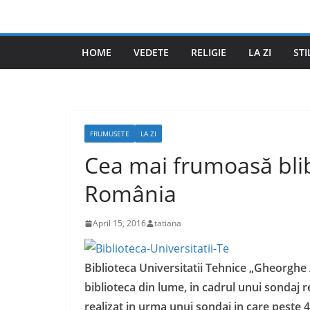
Skip
to
content
HOME
VEDETE
RELIGIE
LA ZI
STI
FRUMUSETE
LA ZI
Cea mai frumoasă blib
România
April 15, 2016
tatiana
Biblioteca Universitatii Tehnice „Gheorghe
biblioteca din lume, in cadrul unui sondaj 
realizat in urma unui sondaj in care peste 4