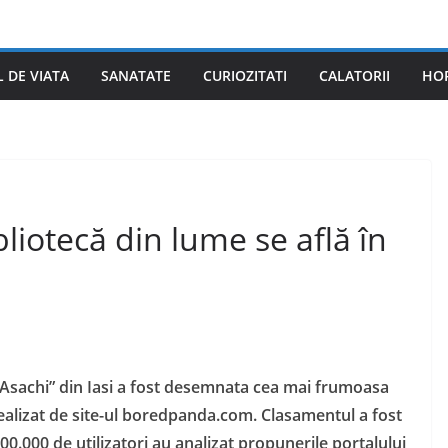
L DE VIATA
SANATATE
CURIOZITATI
CALATORII
HO
liotecă din lume se află în
 Asachi” din Iasi a fost desemnata cea mai frumoasa
realizat de site-ul boredpanda.com. Clasamentul a fost
00.000 de utilizatori au analizat propunerile portalului