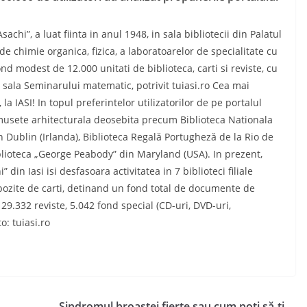
sachi”, a luat fiinta in anul 1948, in sala bibliotecii din Palatul
 de chimie organica, fizica, a laboratoarelor de specialitate cu
 modest de 12.000 unitati de biblioteca, carti si reviste, cu
n sala Seminarului matematic, potrivit tuiasi.ro Cea mai
a IASI! In topul preferintelor utilizatorilor de pe portalul
musete arhitecturala deosebita precum Biblioteca Nationala
in Dublin (Irlanda), Biblioteca Regală Portugheză de la Rio de
Biblioteca „George Peabody” din Maryland (USA). In prezent,
din Iasi isi desfasoara activitatea in 7 biblioteci filiale
epozite de carti, detinand un fond total de documente de
29.332 reviste, 5.042 fond special (CD-uri, DVD-uri,
: tuiasi.ro
Sindromul broaștei fierte sau cum poți să-ți