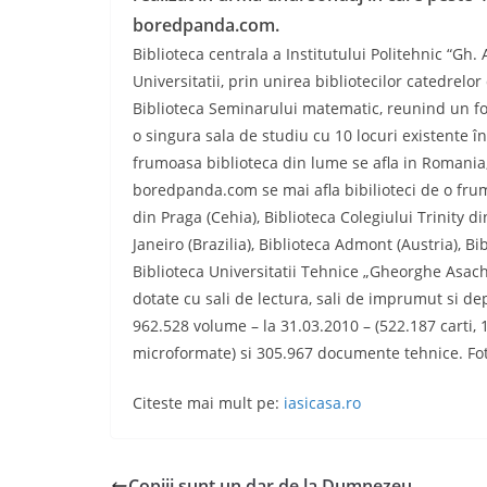
boredpanda.com.
Biblioteca centrala a Institutului Politehnic “Gh. A
Universitatii, prin unirea bibliotecilor catedrelor
Biblioteca Seminarului matematic, reunind un fond
o singura sala de studiu cu 10 locuri existente î
frumoasa biblioteca din lume se afla in Romania, l
boredpanda.com se mai afla bibilioteci de o fru
din Praga (Cehia), Biblioteca Colegiului Trinity d
Janeiro (Brazilia), Biblioteca Admont (Austria), 
Biblioteca Universitatii Tehnice „Gheorghe Asachi” 
dotate cu sali de lectura, sali de imprumut si d
962.528 volume – la 31.03.2010 – (522.187 carti, 1
microformate) si 305.967 documente tehnice. Foto
Citeste mai mult pe:
iasicasa.ro
Copiii sunt un dar de la Dumnezeu