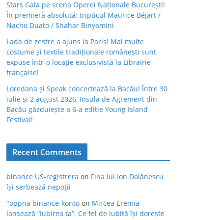
Stars Gala pe scena Operei Naționale București!
În premieră absolută: tripticul Maurice Béjart /
Nacho Duato / Shahar Binyamini
Lada de zestre a ajuns la Paris! Mai multe
costume și textile tradiționale românești sunt
expuse într-o locație exclusivistă la Librairie
française!
Loredana și Speak concertează la Bacău! Între 30
iulie și 2 august 2026, Insula de Agrement din
Bacău găzduiește a 6-a ediție Young Island
Festival!
Recent Comments
binance US-registrera
on
Fina lui Ion Dolănescu
își serbează nepoții
"oppna binance-konto
on
Mircea Eremia
lansează “Iubirea ta”. Ce fel de iubită își dorește