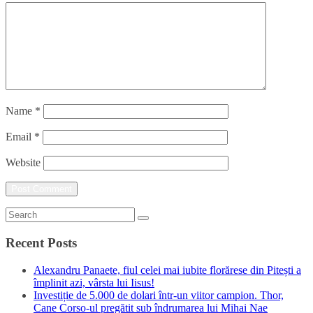
Name
*
Email
*
Website
Recent Posts
Alexandru Panaete, fiul celei mai iubite florărese din Pitești a
împlinit azi, vârsta lui Iisus!
Investiție de 5.000 de dolari într-un viitor campion. Thor,
Cane Corso-ul pregătit sub îndrumarea lui Mihai Nae