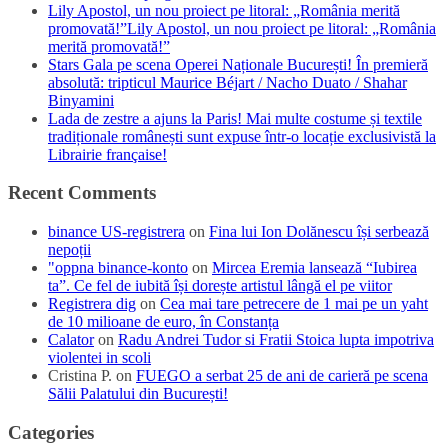
Lily Apostol, un nou proiect pe litoral: „România merită
promovată!”Lily Apostol, un nou proiect pe litoral: „România
merită promovată!”
Stars Gala pe scena Operei Naționale București! În premieră
absolută: tripticul Maurice Béjart / Nacho Duato / Shahar
Binyamini
Lada de zestre a ajuns la Paris! Mai multe costume și textile
tradiționale românești sunt expuse într-o locație exclusivistă la
Librairie française!
Recent Comments
binance US-registrera
on
Fina lui Ion Dolănescu își serbează
nepoții
"oppna binance-konto
on
Mircea Eremia lansează “Iubirea
ta”. Ce fel de iubită își dorește artistul lângă el pe viitor
Registrera dig
on
Cea mai tare petrecere de 1 mai pe un yaht
de 10 milioane de euro, în Constanța
Calator
on
Radu Andrei Tudor si Fratii Stoica lupta impotriva
violentei in scoli
Cristina P.
on
FUEGO a serbat 25 de ani de carieră pe scena
Sălii Palatului din București!
Categories