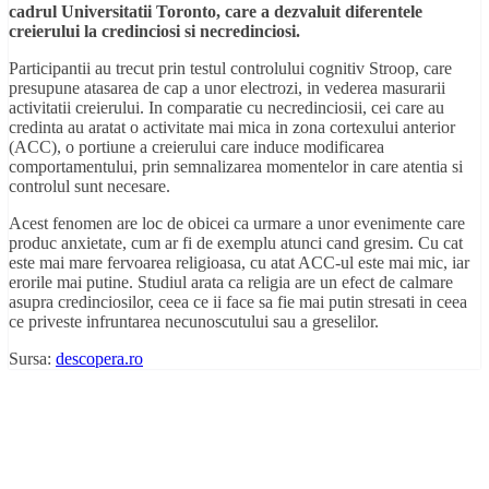
cadrul Universitatii Toronto, care a dezvaluit diferentele
creierului la credinciosi si necredinciosi.
Participantii au trecut prin testul controlului cognitiv Stroop, care
presupune atasarea de cap a unor electrozi, in vederea masurarii
activitatii creierului. In comparatie cu necredinciosii, cei care au
credinta au aratat o activitate mai mica in zona cortexului anterior
(ACC), o portiune a creierului care induce modificarea
comportamentului, prin semnalizarea momentelor in care atentia si
controlul sunt necesare.
Acest fenomen are loc de obicei ca urmare a unor evenimente care
produc anxietate, cum ar fi de exemplu atunci cand gresim. Cu cat
este mai mare fervoarea religioasa, cu atat ACC-ul este mai mic, iar
erorile mai putine. Studiul arata ca religia are un efect de calmare
asupra credinciosilor, ceea ce ii face sa fie mai putin stresati in ceea
ce priveste infruntarea necunoscutului sau a greselilor.
Sursa:
descopera.ro