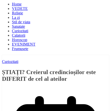
Home
VEDETE
Religie
La zi
Stil de viata
Sanatate
Curiozitati
Calatorii
Horoscop
EVENIMENT
Frumusete
Curiozitati
ȘTIAȚI? Creierul credincioșilor este
DIFERIT de cel al ateilor