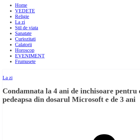
Home
VEDETE
Religie
La zi
Stil de viata
Sanatate
Curiozitati
Calatorii
Horoscop
EVENIMENT
Frumusete
La zi
Condamnata la 4 ani de inchisoare pentru o
pedeapsa din dosarul Microsoft e de 3 ani