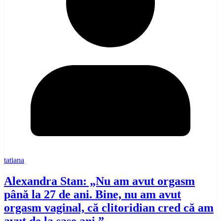
tatiana
Alexandra Stan: „Nu am avut orgasm
până la 27 de ani. Bine, nu am avut
orgasm vaginal, că clitoridian cred că am
avut de la șase ani.”