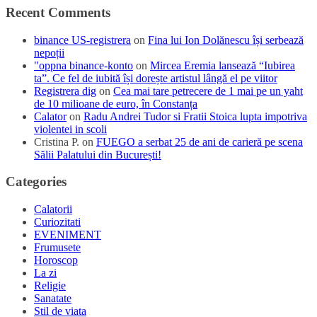
Recent Comments
binance US-registrera
on
Fina lui Ion Dolănescu își serbează
nepoții
"oppna binance-konto
on
Mircea Eremia lansează “Iubirea
ta”. Ce fel de iubită își dorește artistul lângă el pe viitor
Registrera dig
on
Cea mai tare petrecere de 1 mai pe un yaht
de 10 milioane de euro, în Constanța
Calator
on
Radu Andrei Tudor si Fratii Stoica lupta impotriva
violentei in scoli
Cristina P.
on
FUEGO a serbat 25 de ani de carieră pe scena
Sălii Palatului din București!
Categories
Calatorii
Curiozitati
EVENIMENT
Frumusete
Horoscop
La zi
Religie
Sanatate
Stil de viata