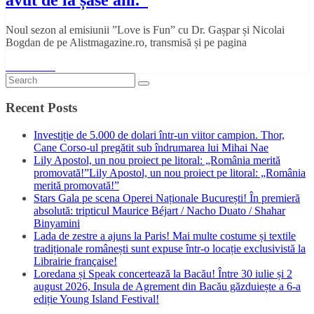
Noul sezon al emisiunii ”Love is Fun” cu Dr. Gașpar și Nicolai
Bogdan de pe Alistmagazine.ro, transmisă și pe pagina
Read More
Recent Posts
Investiție de 5.000 de dolari într-un viitor campion. Thor,
Cane Corso-ul pregătit sub îndrumarea lui Mihai Nae
Lily Apostol, un nou proiect pe litoral: „România merită
promovată!”Lily Apostol, un nou proiect pe litoral: „România
merită promovată!”
Stars Gala pe scena Operei Naționale București! În premieră
absolută: tripticul Maurice Béjart / Nacho Duato / Shahar
Binyamini
Lada de zestre a ajuns la Paris! Mai multe costume și textile
tradiționale românești sunt expuse într-o locație exclusivistă la
Librairie française!
Loredana și Speak concertează la Bacău! Între 30 iulie și 2
august 2026, Insula de Agrement din Bacău găzduiește a 6-a
ediție Young Island Festival!