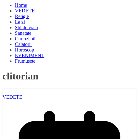
Home
VEDETE
Religie
La zi
Stil de viata
Sanatate
Curiozitati
Calatorii
Horoscop
EVENIMENT
Frumusete
clitorian
VEDETE