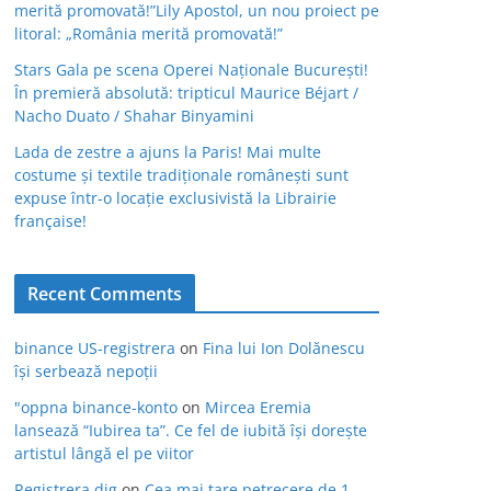
merită promovată!”Lily Apostol, un nou proiect pe
litoral: „România merită promovată!”
Stars Gala pe scena Operei Naționale București!
În premieră absolută: tripticul Maurice Béjart /
Nacho Duato / Shahar Binyamini
Lada de zestre a ajuns la Paris! Mai multe
costume și textile tradiționale românești sunt
expuse într-o locație exclusivistă la Librairie
française!
Recent Comments
binance US-registrera
on
Fina lui Ion Dolănescu
își serbează nepoții
"oppna binance-konto
on
Mircea Eremia
lansează “Iubirea ta”. Ce fel de iubită își dorește
artistul lângă el pe viitor
Registrera dig
on
Cea mai tare petrecere de 1