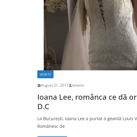
VEDETE
August 21, 2017
tatiana
Ioana Lee, românca ce dă o
D.C
La București, Ioana Lee a purtat o geantă Louis Vu
Românesc de