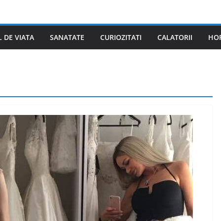
L DE VIATA
SANATATE
CURIOZITATI
CALATORII
HO