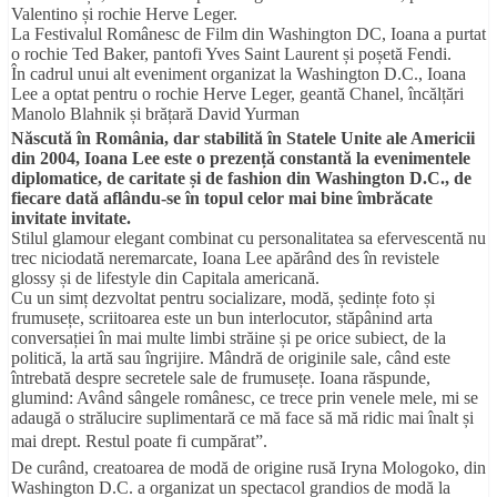
Valentino și rochie Herve Leger.
La Festivalul Românesc de Film din Washington DC, Ioana a purtat
o rochie Ted Baker, pantofi Yves Saint Laurent și poșetă Fendi.
În cadrul unui alt eveniment organizat la Washington D.C., Ioana
Lee a optat pentru o rochie Herve Leger, geantă Chanel, încălțări
Manolo Blahnik și brățară David Yurman
Născută în România, dar stabilită în Statele Unite ale Americii
din 2004, Ioana Lee este o prezență constantă la evenimentele
diplomatice, de caritate și de fashion din Washington D.C., de
fiecare dată aflându-se în topul celor mai bine îmbrăcate
invitate invitate.
Stilul glamour elegant combinat cu personalitatea sa efervescentă nu
trec niciodată neremarcate, Ioana Lee apărând des în revistele
glossy și de lifestyle din Capitala americană.
Cu un simț dezvoltat pentru socializare, modă, ședințe foto și
frumusețe, scriitoarea este un bun interlocutor, stăpânind arta
conversației în mai multe limbi străine și pe orice subiect, de la
politică, la artă sau îngrijire. Mândră de originile sale, când este
întrebată despre secretele sale de frumusețe. Ioana răspunde,
glumind: Având sângele românesc, ce trece prin venele mele, mi se
adaugă o strălucire suplimentară ce mă face să mă ridic mai înalt și
mai drept. Restul poate fi cumpărat”.
De curând, creatoarea de modă de origine rusă Iryna Mologoko, din
Washington D.C. a organizat un spectacol grandios de modă la