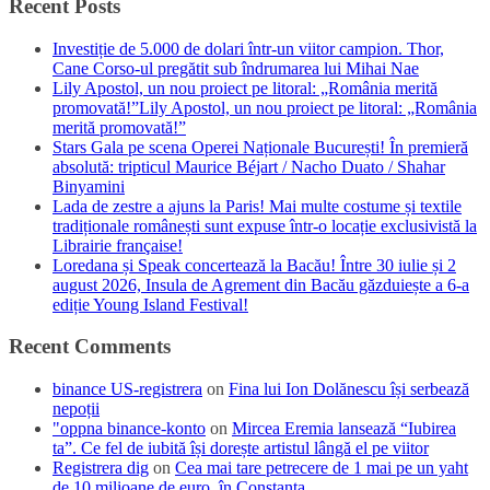
Recent Posts
Investiție de 5.000 de dolari într-un viitor campion. Thor,
Cane Corso-ul pregătit sub îndrumarea lui Mihai Nae
Lily Apostol, un nou proiect pe litoral: „România merită
promovată!”Lily Apostol, un nou proiect pe litoral: „România
merită promovată!”
Stars Gala pe scena Operei Naționale București! În premieră
absolută: tripticul Maurice Béjart / Nacho Duato / Shahar
Binyamini
Lada de zestre a ajuns la Paris! Mai multe costume și textile
tradiționale românești sunt expuse într-o locație exclusivistă la
Librairie française!
Loredana și Speak concertează la Bacău! Între 30 iulie și 2
august 2026, Insula de Agrement din Bacău găzduiește a 6-a
ediție Young Island Festival!
Recent Comments
binance US-registrera
on
Fina lui Ion Dolănescu își serbează
nepoții
"oppna binance-konto
on
Mircea Eremia lansează “Iubirea
ta”. Ce fel de iubită își dorește artistul lângă el pe viitor
Registrera dig
on
Cea mai tare petrecere de 1 mai pe un yaht
de 10 milioane de euro, în Constanța