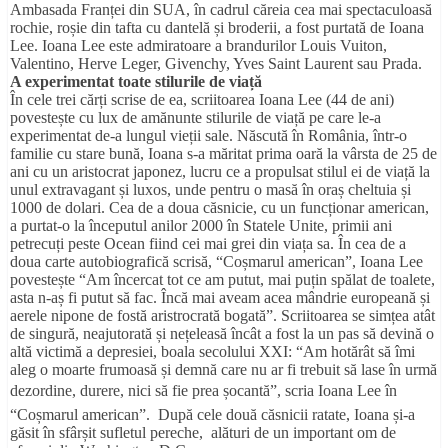
Ambasada Franței din SUA, în cadrul căreia cea mai spectaculoasă
rochie, roșie din tafta cu dantelă și broderii, a fost purtată de Ioana
Lee. Ioana Lee este admiratoare a brandurilor Louis Vuiton,
Valentino, Herve Leger, Givenchy, Yves Saint Laurent sau Prada.
A experimentat toate stilurile de viață
În cele trei cărți scrise de ea, scriitoarea Ioana Lee (44 de ani)
povestește cu lux de amănunte stilurile de viață pe care le-a
experimentat de-a lungul vieții sale. Născută în România, într-o
familie cu stare bună, Ioana s-a măritat prima oară la vârsta de 25 de
ani cu un aristocrat japonez, lucru ce a propulsat stilul ei de viață la
unul extravagant și luxos, unde pentru o masă în oraș cheltuia și
1000 de dolari. Cea de a doua căsnicie, cu un funcționar american,
a purtat-o la începutul anilor 2000 în Statele Unite, primii ani
petrecuți peste Ocean fiind cei mai grei din viața sa. În cea de a
doua carte autobiografică scrisă, “Coșmarul american”, Ioana Lee
povestește “Am încercat tot ce am putut, mai puțin spălat de toalete,
asta n-aș fi putut să fac. Încă mai aveam acea mândrie europeană și
aerele nipone de fostă aristrocrată bogată”. Scriitoarea se simțea atât
de singură, neajutorată și nețeleasă încât a fost la un pas să devină o
altă victimă a depresiei, boala secolului XXI: “Am hotărât să îmi
aleg o moarte frumoasă și demnă care nu ar fi trebuit să lase în urmă
dezordine, durere, nici să fie prea șocantă”, scria Ioana Lee în
“Coșmarul american”. După cele două căsnicii ratate, Ioana și-a
găsit în sfârșit sufletul pereche, alături de un important om de