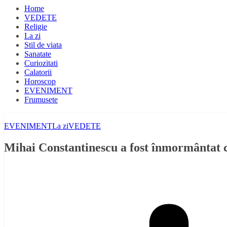
Home
VEDETE
Religie
La zi
Stil de viata
Sanatate
Curiozitati
Calatorii
Horoscop
EVENIMENT
Frumusete
EVENIMENT
La zi
VEDETE
Mihai Constantinescu a fost înmormântat cu