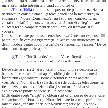
și a rușinii față de oameni și a fricii față de Dumnezeu. Mi se pare un
mare afront adus întregii țări, când un individ ca
acest
#TudorChirilă
un moralist cu puseuri de patriot de ocazie, s-a
dezbrăcat în chiloți arătându-și toată goliciunea în fața tuturor, la
emisiunea…Vocea României..??? nu-l știu, nu-l cunosc, nu am
cântat niciodată împreună…dar aș vrea să-l întreb ce legătura are el
cu acest fel de comportament dezechilibrat, cu România și cu…
vocea ei..?
Cine sunt cei care permit asemenea insulte..? Cine sunt responsabilii
pentru felul în care așa zișii “artiști” ai acestei țări influențează și
devin modele pentru copiii noștri? De ce nimeni nu ia măsuri? De ce
nimeni nu-i trage pe dreapta?
Tudor Chirilă s-a dezbracat la Vocea României
De ce este lăsat acest “artist” care în văzul lumii se dezbracă de
haine și de caracter, să mai apară public și de ce i se alimenteză
încontinuu egocentrismul bolnav, nefiind la prima abatere
voiaristă..?! Normal ar fi să fie dat afară de postul de televiziune, să
fie interzis pe toate canalele media și să nu mai fie lăsat să
exhibiționeze public pe scenă sau în “concerte”.
Mulți dintre acești “artiști” autohtoni sunt ca un puseu de febră, care
contaminează cu boala lor publicul sleit, care inca mai speră într-o
miraculoasă „transfuzie“ de bună-cuviință”; scrie pe Facebook,