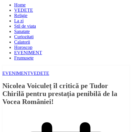
Home
VEDETE
Religie
La zi
Stil de viata
Sanatate
Curiozitati
Calatorii
Horoscop
EVENIMENT
Frumusete
EVENIMENT
VEDETE
Nicolea Voiculeț îl critică pe Tudor
Chirilă pentru prestația penibilă de la
Vocea României!