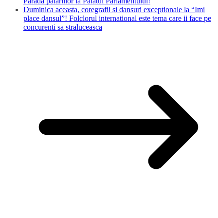
Parada pălăriilor la Palatul Parlamentului!
Duminica aceasta, coregrafii si dansuri exceptionale la “Imi
place dansul”! Folclorul international este tema care ii face pe
concurenti sa straluceasca