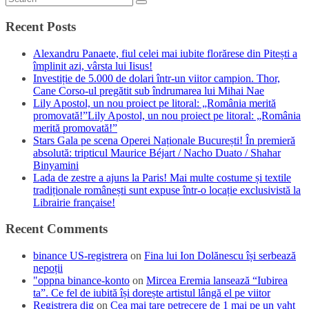
Recent Posts
Alexandru Panaete, fiul celei mai iubite florărese din Pitești a
împlinit azi, vârsta lui Iisus!
Investiție de 5.000 de dolari într-un viitor campion. Thor,
Cane Corso-ul pregătit sub îndrumarea lui Mihai Nae
Lily Apostol, un nou proiect pe litoral: „România merită
promovată!”Lily Apostol, un nou proiect pe litoral: „România
merită promovată!”
Stars Gala pe scena Operei Naționale București! În premieră
absolută: tripticul Maurice Béjart / Nacho Duato / Shahar
Binyamini
Lada de zestre a ajuns la Paris! Mai multe costume și textile
tradiționale românești sunt expuse într-o locație exclusivistă la
Librairie française!
Recent Comments
binance US-registrera
on
Fina lui Ion Dolănescu își serbează
nepoții
"oppna binance-konto
on
Mircea Eremia lansează “Iubirea
ta”. Ce fel de iubită își dorește artistul lângă el pe viitor
Registrera dig
on
Cea mai tare petrecere de 1 mai pe un yaht