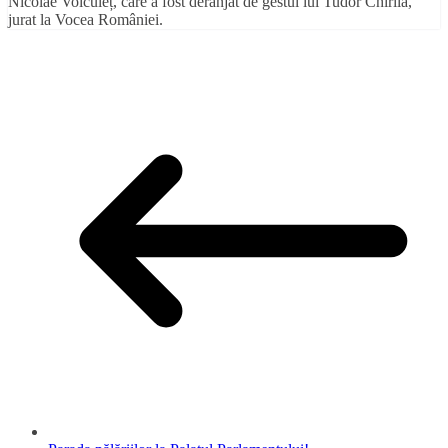
Nicolae Voiculeț, care a fost deranjat de gestul lui Tudor Chirilă,
jurat la Vocea României.