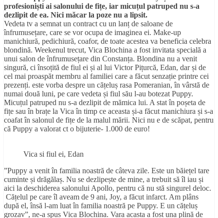
profesioniști ai salonului de fițe, iar micuțul patruped nu s-a
dezlipit de ea. Nici măcar la poze nu a lipsit.
Vedeta tv a semnat un contract cu un lanț de saloane de
înfrumusețare, care se vor ocupa de imaginea ei. Make-up
manichiură, pedichiură, coafor, de toate acestea va beneficia celebra
blondină. Weekenul trecut, Vica Blochina a fost invitata specială a
unui salon de înfrumusețare din Constanța. Blondina nu a venit
singură, ci însoțită de fiul ei și al lui Victor Pițurcă, Edan, dar și de
cel mai proaspăt membru al familiei care a făcut senzație printre cei
prezenți. este vorba despre un cățeluș rasa Pomeranian, în vârstă de
numai două luni, pe care vedeta și fiul său l-au botezat Puppy.
Micuțul patruped nu s-a dezlipit de mămica lui. A stat în poșeta de
fițe sau în brațe la Vica în timp ce aceasta și-a făcut manichiura și s-a
coafat în salonul de fițe de la malul mării. Nici nu e de scăpat, pentru
că Puppy a valorat ct o bijuterie- 1.000 de euro!
Vica si fiul ei, Edan
”Puppy a venit în familia noastră de câteva zile. Este un băiețel tare
cuminte și drăgălaș. Nu se dezlipește de mine, a trebuit să îl iau și
aici la deschiderea salonului Apollo, pentru că nu stă singurel deloc.
Cățelul pe care îl aveam de 9 ani, Joy, a făcut infarct. Am plâns
după el, însă l-am luat în familia noastră pe Puppy. E un cățeluș
grozav”, ne-a spus Vica Blochina. Vara acasta a fost una plină de