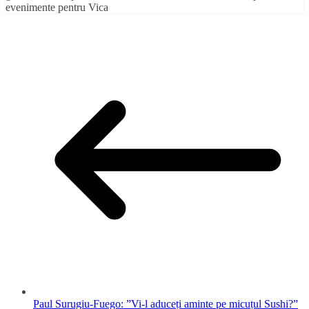
evenimente pentru Vica
Paul Surugiu-Fuego: ”Vi-l aduceți aminte pe micuțul Sushi?”