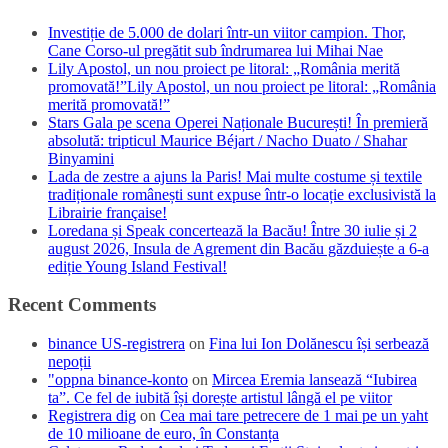
Investiție de 5.000 de dolari într-un viitor campion. Thor,
Cane Corso-ul pregătit sub îndrumarea lui Mihai Nae
Lily Apostol, un nou proiect pe litoral: „România merită
promovată!”Lily Apostol, un nou proiect pe litoral: „România
merită promovată!”
Stars Gala pe scena Operei Naționale București! În premieră
absolută: tripticul Maurice Béjart / Nacho Duato / Shahar
Binyamini
Lada de zestre a ajuns la Paris! Mai multe costume și textile
tradiționale românești sunt expuse într-o locație exclusivistă la
Librairie française!
Loredana și Speak concertează la Bacău! Între 30 iulie și 2
august 2026, Insula de Agrement din Bacău găzduiește a 6-a
ediție Young Island Festival!
Recent Comments
binance US-registrera
on
Fina lui Ion Dolănescu își serbează
nepoții
"oppna binance-konto
on
Mircea Eremia lansează “Iubirea
ta”. Ce fel de iubită își dorește artistul lângă el pe viitor
Registrera dig
on
Cea mai tare petrecere de 1 mai pe un yaht
de 10 milioane de euro, în Constanța