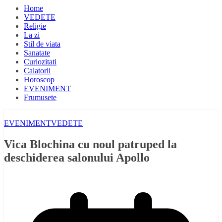
Home
VEDETE
Religie
La zi
Stil de viata
Sanatate
Curiozitati
Calatorii
Horoscop
EVENIMENT
Frumusete
EVENIMENT
VEDETE
Vica Blochina cu noul patruped la
deschiderea salonului Apollo