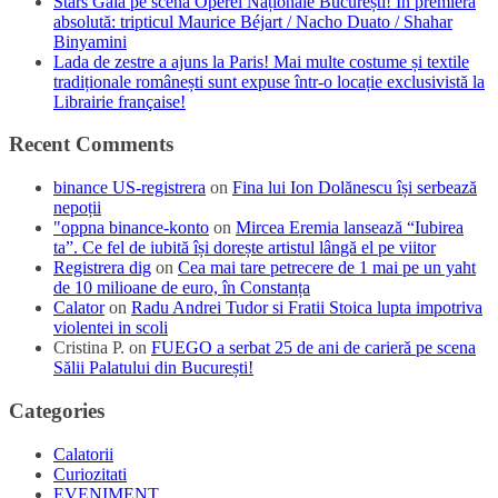
Stars Gala pe scena Operei Naționale București! În premieră
absolută: tripticul Maurice Béjart / Nacho Duato / Shahar
Binyamini
Lada de zestre a ajuns la Paris! Mai multe costume și textile
tradiționale românești sunt expuse într-o locație exclusivistă la
Librairie française!
Recent Comments
binance US-registrera
on
Fina lui Ion Dolănescu își serbează
nepoții
"oppna binance-konto
on
Mircea Eremia lansează “Iubirea
ta”. Ce fel de iubită își dorește artistul lângă el pe viitor
Registrera dig
on
Cea mai tare petrecere de 1 mai pe un yaht
de 10 milioane de euro, în Constanța
Calator
on
Radu Andrei Tudor si Fratii Stoica lupta impotriva
violentei in scoli
Cristina P.
on
FUEGO a serbat 25 de ani de carieră pe scena
Sălii Palatului din București!
Categories
Calatorii
Curiozitati
EVENIMENT