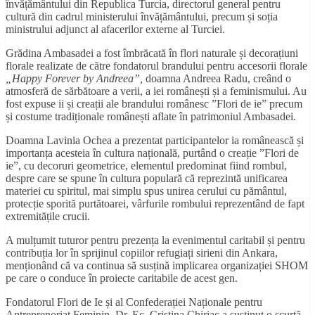
învățământului din Republica Turcia, directorul general pentru
cultură din cadrul ministerului învățământului, precum și soția
ministrului adjunct al afacerilor externe al Turciei.
Grădina Ambasadei a fost îmbrăcată în flori naturale și decorațiuni
florale realizate de către fondatorul brandului pentru accesorii florale
„Happy Forever by Andreea”,
doamna Andreea Radu, creând o
atmosferă de sărbătoare a verii, a iei românești și a feminismului. Au
fost expuse ii și creații ale brandului românesc ”Flori de ie” precum
și costume tradiționale românești aflate în patrimoniul Ambasadei.
Doamna Lavinia Ochea a prezentat participantelor ia românească și
importanța acesteia în cultura națională, purtând o creație ”Flori de
ie”, cu decoruri geometrice, elementul predominat fiind rombul,
despre care se spune în cultura populară că reprezintă unificarea
materiei cu spiritul, mai simplu spus unirea cerului cu pământul,
protecție sporită purtătoarei, vârfurile rombului reprezentând de fapt
extremitățile crucii.
A mulțumit tuturor pentru prezența la evenimentul caritabil și pentru
contribuția lor în sprijinul copiilor refugiați sirieni din Ankara,
menționând că va continua să susțină implicarea organizației SHOM
pe care o conduce în proiecte caritabile de acest gen.
Fondatorul Flori de Ie și al Confederației Naționale pentru
Antreprenoriat Feminin, Dr. Ec. Cristina Chiriac a susținut o scurtă