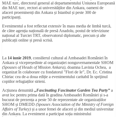
MAE turc, directorul general al departamentului Uniunea Europeană
din MAE turc, rectori ai universităților din Ankara, oameni de
afaceri proeminenți din Ankara și Istanbul și peste 300 de
participanți.
Evenimentul a fost reflectat extensiv în mass media de limbă turcă,
de către agenția națională de presă Anadolu, postul de televiziune
național al Turciei TRT, observatorul diplomatic, precum și alte
publicații online și presă scrisă.
La
14 iunie 2019
, consilierul cultural al Ambasadei României în
Ankara și vicepreședinte al organizației nonguvernamentale SHOM
(Spouses of Heads of Mission Ankara)
, doamna Lavinia Ochea, a
organizat în colaborare cu fondatorul ”Flori de Ie”, Dr. Ec. Cristina
Chiriac cea de-a doua ediție a evenimentului caritabil în sprijinul
copiilor refugiaților sirieni.
Acțiunea denumită
„Fascinating Fascinator Garden Tea Party”
a
avut loc pentru prima dată în gradina Ambasadei României și s-a
bucurat de prezența a peste 50 de reprezentate ale organizațiilor
SHOM și DMEDD
(Spouses Association of the Ministry of Foreign
Affairs of Turkey)
și a unor femei de afaceri și din mediul universitar
din Ankara. La eveniment a participat soția ministrului