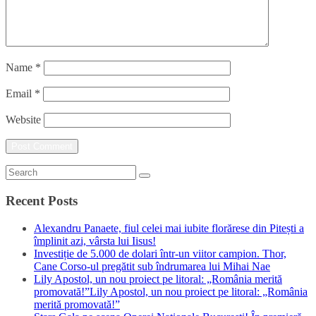
Name
*
Email
*
Website
Recent Posts
Alexandru Panaete, fiul celei mai iubite florărese din Pitești a
împlinit azi, vârsta lui Iisus!
Investiție de 5.000 de dolari într-un viitor campion. Thor,
Cane Corso-ul pregătit sub îndrumarea lui Mihai Nae
Lily Apostol, un nou proiect pe litoral: „România merită
promovată!”Lily Apostol, un nou proiect pe litoral: „România
merită promovată!”