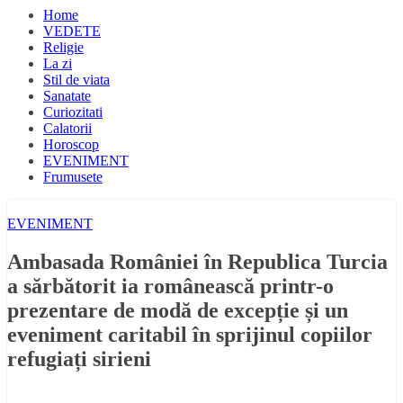
Home
VEDETE
Religie
La zi
Stil de viata
Sanatate
Curiozitati
Calatorii
Horoscop
EVENIMENT
Frumusete
EVENIMENT
Ambasada României în Republica Turcia
a sărbătorit ia românească printr-o
prezentare de modă de excepție și un
eveniment caritabil în sprijinul copiilor
refugiați sirieni