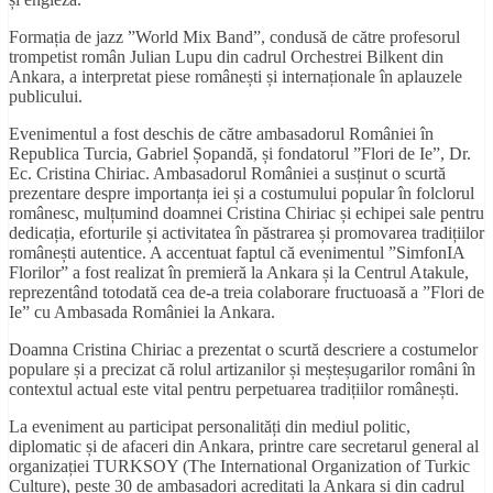
Formația de jazz ”World Mix Band”, condusă de către profesorul
trompetist român Julian Lupu din cadrul Orchestrei Bilkent din
Ankara, a interpretat piese românești și internaționale în aplauzele
publicului.
Evenimentul a fost deschis de către ambasadorul României în
Republica Turcia, Gabriel Șopandă, și fondatorul ”Flori de Ie”, Dr.
Ec. Cristina Chiriac. Ambasadorul României a susținut o scurtă
prezentare despre importanța iei și a costumului popular în folclorul
românesc, mulțumind doamnei Cristina Chiriac și echipei sale pentru
dedicația, eforturile și activitatea în păstrarea și promovarea tradițiilor
românești autentice. A accentuat faptul că evenimentul ”SimfonIA
Florilor” a fost realizat în premieră la Ankara și la Centrul Atakule,
reprezentând totodată cea de-a treia colaborare fructuoasă a ”Flori de
Ie” cu Ambasada României la Ankara.
Doamna Cristina Chiriac a prezentat o scurtă descriere a costumelor
populare și a precizat că rolul artizanilor și meșteșugarilor români în
contextul actual este vital pentru perpetuarea tradițiilor românești.
La eveniment au participat personalități din mediul politic,
diplomatic și de afaceri din Ankara, printre care secretarul general al
organizației TURKSOY (The International Organization of Turkic
Culture), peste 30 de ambasadori acreditați la Ankara și din cadrul