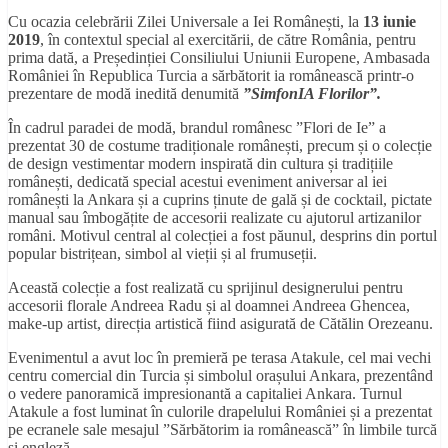
Cu ocazia celebrării Zilei Universale a Iei Românești, la
13 iunie
2019
, în contextul special al exercitării, de către România, pentru
prima dată, a Președinției Consiliului Uniunii Europene, Ambasada
României în Republica Turcia a sărbătorit ia românească printr-o
prezentare de modă inedită denumită
”SimfonIA Florilor”.
În cadrul paradei de modă, brandul românesc ”Flori de Ie” a
prezentat 30 de costume tradiționale românești, precum și o colecție
de design vestimentar modern inspirată din cultura și tradițiile
românești, dedicată special acestui eveniment aniversar al iei
românești la Ankara și a cuprins ținute de gală și de cocktail, pictate
manual sau îmbogățite de accesorii realizate cu ajutorul artizanilor
români. Motivul central al colecției a fost păunul, desprins din portul
popular bistrițean, simbol al vieții și al frumuseții.
Această colecție a fost realizată cu sprijinul designerului pentru
accesorii florale Andreea Radu și al doamnei Andreea Ghencea,
make-up artist, direcția artistică fiind asigurată de Cătălin Orezeanu.
Evenimentul a avut loc în premieră pe terasa Atakule, cel mai vechi
centru comercial din Turcia și simbolul orașului Ankara, prezentând
o vedere panoramică impresionantă a capitaliei Ankara. Turnul
Atakule a fost luminat în culorile drapelului României și a prezentat
pe ecranele sale mesajul ”Sărbătorim ia românească” în limbile turcă
și engleză.