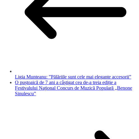
Ligia Munteanu: ”Pălăriile sunt cele mai elegante accesorii”
O puștoaică de 7 ani a câștigat cea de-a treia ediție a
Festivalului Național Concurs de Muzică Populară „Benone
Sinulescu”