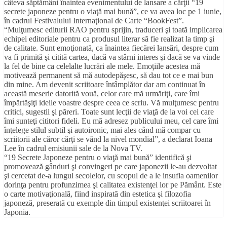
câteva săptămâni înaintea evenimentului de lansare a cărţii “19
secrete japoneze pentru o viaţă mai bună”, ce va avea loc pe 1 iunie,
în cadrul Festivalului Internaţional de Carte “BookFest”.
“Mulţumesc editurii RAO pentru sprijin, traduceri şi toată implicarea
echipei editoriale pentru ca produsul literar să fie realizat la timp şi
de calitate. Sunt emoţionată, ca înaintea fiecărei lansări, despre cum
va fi primită şi citită cartea, dacă va stârni interes şi dacă se va vinde
la fel de bine ca celelalte lucrări ale mele. Emoţiile acestea mă
motivează permanent să mă autodepăşesc, să dau tot ce e mai bun
din mine. Am devenit scriitoare întâmplător dar am continuat în
această meserie datorită vouă, celor care mă urmăriţi, care îmi
împărtăşiţi ideile voastre despre ceea ce scriu. Vă mulţumesc pentru
critici, sugestii şi păreri. Toate sunt lecţii de viaţă de la voi cei care
îmi sunteţi cititori fideli. Eu mă adresez publicului meu, cel care îmi
înţelege stilul subtil şi autoironic, mai ales când mă compar cu
scriitorii ale căror cărţi se vând la nivel mondial”, a declarat Ioana
Lee în cadrul emisiunii sale de la Nova TV.
“19 Secrete Japoneze pentru o viaţă mai bună” identifică şi
promovează gânduri şi convingeri pe care japonezii le-au dezvoltat
şi cercetat de-a lungul secolelor, cu scopul de a le insufla oamenilor
dorinţa pentru profunzimea şi calitatea existenţei lor pe Pământ. Este
o carte motivaţională, fiind inspirată din estetica şi filozofia
japoneză, preserată cu exemple din timpul existenţei scriitoarei în
Japonia.