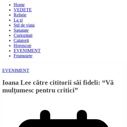
Home
VEDETE
Religie
La zi
Stil de viata
Sanatate
Curiozitati
Calatorii
Horoscop
EVENIMENT
Frumusete
EVENIMENT
Ioana Lee către cititorii săi fideli: “Vă
mulţumesc pentru critici”