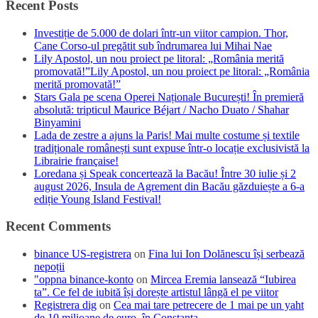
Recent Posts
Investiție de 5.000 de dolari într-un viitor campion. Thor,
Cane Corso-ul pregătit sub îndrumarea lui Mihai Nae
Lily Apostol, un nou proiect pe litoral: „România merită
promovată!”Lily Apostol, un nou proiect pe litoral: „România
merită promovată!”
Stars Gala pe scena Operei Naționale București! În premieră
absolută: tripticul Maurice Béjart / Nacho Duato / Shahar
Binyamini
Lada de zestre a ajuns la Paris! Mai multe costume și textile
tradiționale românești sunt expuse într-o locație exclusivistă la
Librairie française!
Loredana și Speak concertează la Bacău! Între 30 iulie și 2
august 2026, Insula de Agrement din Bacău găzduiește a 6-a
ediție Young Island Festival!
Recent Comments
binance US-registrera
on
Fina lui Ion Dolănescu își serbează
nepoții
"oppna binance-konto
on
Mircea Eremia lansează “Iubirea
ta”. Ce fel de iubită își dorește artistul lângă el pe viitor
Registrera dig
on
Cea mai tare petrecere de 1 mai pe un yaht
de 10 milioane de euro, în Constanța