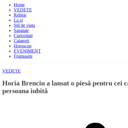
Home
VEDETE
Religie
La zi
Stil de viata
Sanatate
Curiozitati
Calatorii
Horoscop
EVENIMENT
Frumusete
VEDETE
Horia Brenciu a lansat o piesă pentru cei c
persoana iubită