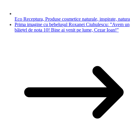
Eco Receptura, Produse cosmetice naturale, inspirate, natura
Prima imagine cu bebelușul Roxanei Ciuhulescu: ”Avem un
băiețel de nota 10! Bine ai venit pe lume, Cezar Ioan!”