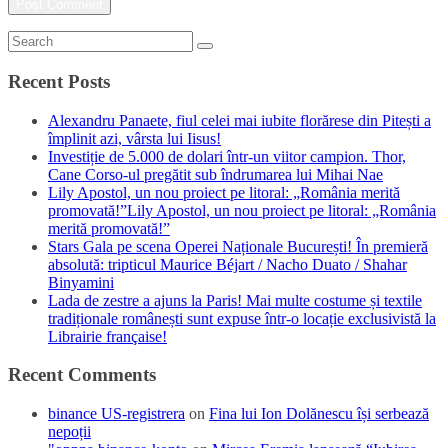
Recent Posts
Alexandru Panaete, fiul celei mai iubite florărese din Pitești a
împlinit azi, vârsta lui Iisus!
Investiție de 5.000 de dolari într-un viitor campion. Thor,
Cane Corso-ul pregătit sub îndrumarea lui Mihai Nae
Lily Apostol, un nou proiect pe litoral: „România merită
promovată!”Lily Apostol, un nou proiect pe litoral: „România
merită promovată!”
Stars Gala pe scena Operei Naționale București! În premieră
absolută: tripticul Maurice Béjart / Nacho Duato / Shahar
Binyamini
Lada de zestre a ajuns la Paris! Mai multe costume și textile
tradiționale românești sunt expuse într-o locație exclusivistă la
Librairie française!
Recent Comments
binance US-registrera
on
Fina lui Ion Dolănescu își serbează
nepoții