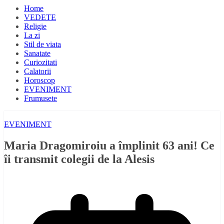
Home
VEDETE
Religie
La zi
Stil de viata
Sanatate
Curiozitati
Calatorii
Horoscop
EVENIMENT
Frumusete
EVENIMENT
Maria Dragomiroiu a împlinit 63 ani! Ce
îi transmit colegii de la Alesis