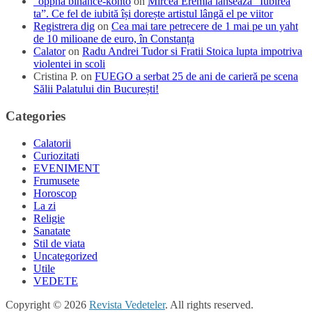
"oppna binance-konto
on
Mircea Eremia lansează “Iubirea
ta”. Ce fel de iubită își dorește artistul lângă el pe viitor
Registrera dig
on
Cea mai tare petrecere de 1 mai pe un yaht
de 10 milioane de euro, în Constanța
Calator
on
Radu Andrei Tudor si Fratii Stoica lupta impotriva
violentei in scoli
Cristina P.
on
FUEGO a serbat 25 de ani de carieră pe scena
Sălii Palatului din București!
Categories
Calatorii
Curiozitati
EVENIMENT
Frumusete
Horoscop
La zi
Religie
Sanatate
Stil de viata
Uncategorized
Utile
VEDETE
Copyright © 2026
Revista Vedeteler
. All rights reserved.