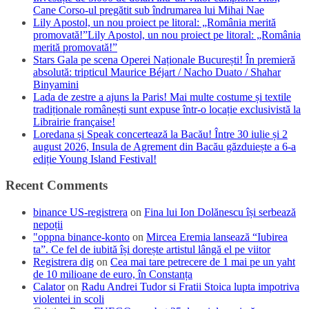
Cane Corso-ul pregătit sub îndrumarea lui Mihai Nae
Lily Apostol, un nou proiect pe litoral: „România merită
promovată!”Lily Apostol, un nou proiect pe litoral: „România
merită promovată!”
Stars Gala pe scena Operei Naționale București! În premieră
absolută: tripticul Maurice Béjart / Nacho Duato / Shahar
Binyamini
Lada de zestre a ajuns la Paris! Mai multe costume și textile
tradiționale românești sunt expuse într-o locație exclusivistă la
Librairie française!
Loredana și Speak concertează la Bacău! Între 30 iulie și 2
august 2026, Insula de Agrement din Bacău găzduiește a 6-a
ediție Young Island Festival!
Recent Comments
binance US-registrera
on
Fina lui Ion Dolănescu își serbează
nepoții
"oppna binance-konto
on
Mircea Eremia lansează “Iubirea
ta”. Ce fel de iubită își dorește artistul lângă el pe viitor
Registrera dig
on
Cea mai tare petrecere de 1 mai pe un yaht
de 10 milioane de euro, în Constanța
Calator
on
Radu Andrei Tudor si Fratii Stoica lupta impotriva
violentei in scoli