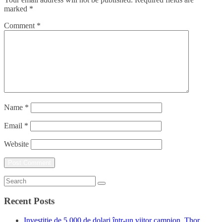
marked
*
Comment
*
Name
*
Email
*
Website
Recent Posts
Investiție de 5.000 de dolari într-un viitor campion. Thor,