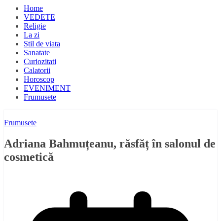
Home
VEDETE
Religie
La zi
Stil de viata
Sanatate
Curiozitati
Calatorii
Horoscop
EVENIMENT
Frumusete
Frumusete
Adriana Bahmuțeanu, răsfăț în salonul de
cosmetică