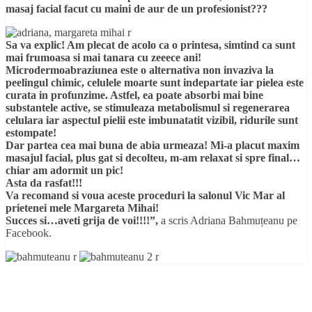
masaj facial facut cu maini de aur de un profesionist???
Sa va explic! Am plecat de acolo ca o printesa, simtind ca sunt
mai frumoasa si mai tanara cu zeeece ani!
Microdermoabraziunea este o alternativa non invaziva la
peelingul chimic, celulele moarte sunt indepartate iar pielea este
curata in profunzime. Astfel, ea poate absorbi mai bine
substantele active, se stimuleaza metabolismul si regenerarea
celulara iar aspectul pielii este imbunatatit vizibil, ridurile sunt
estompate!
Dar partea cea mai buna de abia urmeaza! Mi-a placut maxim
masajul facial, plus gat si decolteu, m-am relaxat si spre final…
chiar am adormit un pic!
Asta da rasfat!!!
Va recomand si voua aceste proceduri la salonul Vic Mar al
prietenei mele Margareta Mihai!
Succes si…aveti grija de voi!!!!”,
a scris Adriana Bahmuțeanu pe
Facebook.