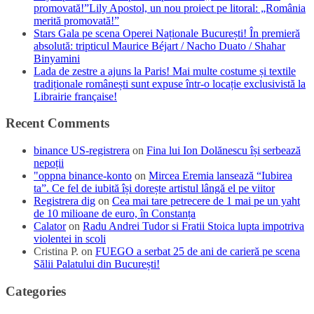
promovată!”Lily Apostol, un nou proiect pe litoral: „România
merită promovată!”
Stars Gala pe scena Operei Naționale București! În premieră
absolută: tripticul Maurice Béjart / Nacho Duato / Shahar
Binyamini
Lada de zestre a ajuns la Paris! Mai multe costume și textile
tradiționale românești sunt expuse într-o locație exclusivistă la
Librairie française!
Recent Comments
binance US-registrera
on
Fina lui Ion Dolănescu își serbează
nepoții
"oppna binance-konto
on
Mircea Eremia lansează “Iubirea
ta”. Ce fel de iubită își dorește artistul lângă el pe viitor
Registrera dig
on
Cea mai tare petrecere de 1 mai pe un yaht
de 10 milioane de euro, în Constanța
Calator
on
Radu Andrei Tudor si Fratii Stoica lupta impotriva
violentei in scoli
Cristina P.
on
FUEGO a serbat 25 de ani de carieră pe scena
Sălii Palatului din București!
Categories