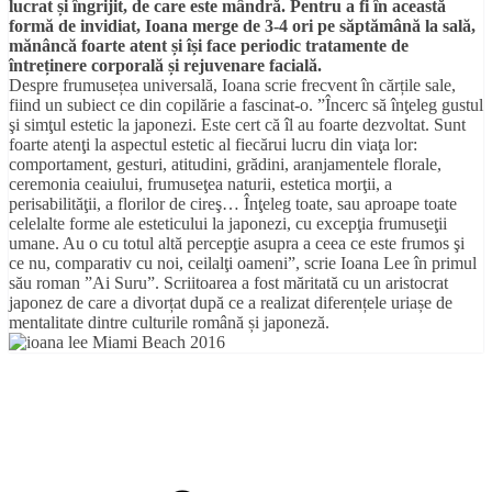
lucrat și îngrijit, de care este mândră. Pentru a fi în această
formă de invidiat, Ioana merge de 3-4 ori pe săptămână la sală,
mănâncă foarte atent și își face periodic tratamente de
întreținere corporală și rejuvenare facială.
Despre frumusețea universală, Ioana scrie frecvent în cărțile sale,
fiind un subiect ce din copilărie a fascinat-o. ”Încerc să înţeleg gustul
şi simţul estetic la japonezi. Este cert că îl au foarte dezvoltat. Sunt
foarte atenţi la aspectul estetic al fiecărui lucru din viaţa lor:
comportament, gesturi, atitudini, grădini, aranjamentele florale,
ceremonia ceaiului, frumuseţea naturii, estetica morţii, a
perisabilităţii, a florilor de cireş… Înţeleg toate, sau aproape toate
celelalte forme ale esteticului la japonezi, cu excepţia frumuseţii
umane. Au o cu totul altă percepţie asupra a ceea ce este frumos şi
ce nu, comparativ cu noi, ceilalţi oameni”, scrie Ioana Lee în primul
său roman ”Ai Suru”. Scriitoarea a fost măritată cu un aristocrat
japonez de care a divorțat după ce a realizat diferențele uriașe de
mentalitate dintre culturile română și japoneză.