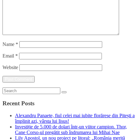
Name
*
Email
*
Website
Recent Posts
Alexandru Panaete, fiul celei mai iubite florărese din Pitești a
împlinit azi, vârsta lui Iisus!
Investiție de 5.000 de dolari într-un viitor campion. Thor,
Cane Corso-ul pregătit sub îndrumarea lui Mihai Nae
Lily Apostol, un nou proiect pe litoral: „România merită