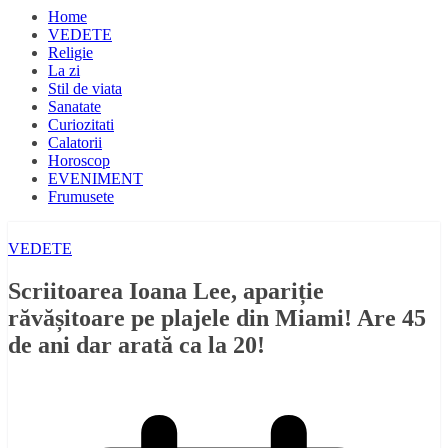
Home
VEDETE
Religie
La zi
Stil de viata
Sanatate
Curiozitati
Calatorii
Horoscop
EVENIMENT
Frumusete
VEDETE
Scriitoarea Ioana Lee, apariție
răvășitoare pe plajele din Miami! Are 45
de ani dar arată ca la 20!