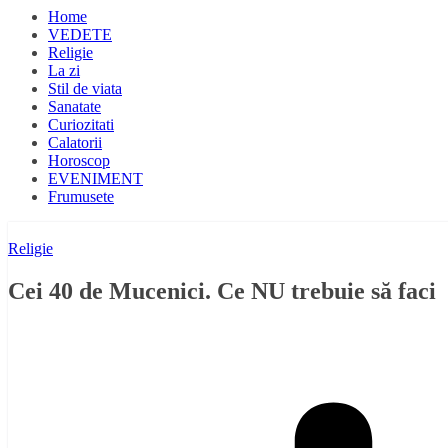
Home
VEDETE
Religie
La zi
Stil de viata
Sanatate
Curiozitati
Calatorii
Horoscop
EVENIMENT
Frumusete
Religie
Cei 40 de Mucenici. Ce NU trebuie să faci