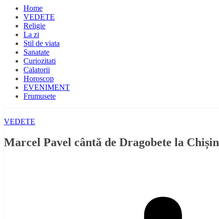
Home
VEDETE
Religie
La zi
Stil de viata
Sanatate
Curiozitati
Calatorii
Horoscop
EVENIMENT
Frumusete
VEDETE
Marcel Pavel cântă de Dragobete la Chiși