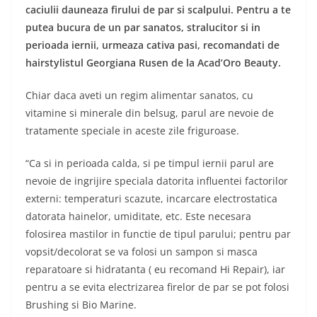
caciulii dauneaza firului de par si scalpului. Pentru a te
putea bucura de un par sanatos, stralucitor si in
perioada iernii, urmeaza cativa pasi, recomandati de
hairstylistul Georgiana Rusen de la Acad’Oro Beauty.
Chiar daca aveti un regim alimentar sanatos, cu
vitamine si minerale din belsug, parul are nevoie de
tratamente speciale in aceste zile friguroase.
“Ca si in perioada calda, si pe timpul iernii parul are
nevoie de ingrijire speciala datorita influentei factorilor
externi: temperaturi scazute, incarcare electrostatica
datorata hainelor, umiditate, etc. Este necesara
folosirea mastilor in functie de tipul parului; pentru par
vopsit/decolorat se va folosi un sampon si masca
reparatoare si hidratanta ( eu recomand Hi Repair), iar
pentru a se evita electrizarea firelor de par se pot folosi
Brushing si Bio Marine.