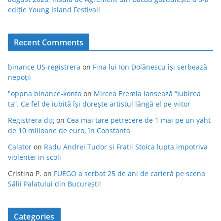
ediție Young Island Festival!
Recent Comments
binance US-registrera
on
Fina lui Ion Dolănescu își serbează
nepoții
"oppna binance-konto
on
Mircea Eremia lansează “Iubirea
ta”. Ce fel de iubită își dorește artistul lângă el pe viitor
Registrera dig
on
Cea mai tare petrecere de 1 mai pe un yaht
de 10 milioane de euro, în Constanța
Calator
on
Radu Andrei Tudor si Fratii Stoica lupta impotriva
violentei in scoli
Cristina P.
on
FUEGO a serbat 25 de ani de carieră pe scena
Sălii Palatului din București!
Categories