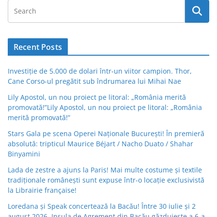
Recent Posts
Investiție de 5.000 de dolari într-un viitor campion. Thor,
Cane Corso-ul pregătit sub îndrumarea lui Mihai Nae
Lily Apostol, un nou proiect pe litoral: „România merită
promovată!”Lily Apostol, un nou proiect pe litoral: „România
merită promovată!”
Stars Gala pe scena Operei Naționale București! În premieră
absolută: tripticul Maurice Béjart / Nacho Duato / Shahar
Binyamini
Lada de zestre a ajuns la Paris! Mai multe costume și textile
tradiționale românești sunt expuse într-o locație exclusivistă
la Librairie française!
Loredana și Speak concertează la Bacău! Între 30 iulie și 2
august 2026, Insula de Agrement din Bacău găzduiește a 6-a