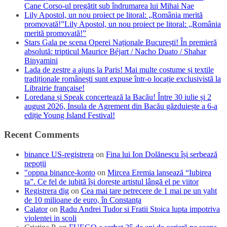
Cane Corso-ul pregătit sub îndrumarea lui Mihai Nae
Lily Apostol, un nou proiect pe litoral: „România merită
promovată!”Lily Apostol, un nou proiect pe litoral: „România
merită promovată!”
Stars Gala pe scena Operei Naționale București! În premieră
absolută: tripticul Maurice Béjart / Nacho Duato / Shahar
Binyamini
Lada de zestre a ajuns la Paris! Mai multe costume și textile
tradiționale românești sunt expuse într-o locație exclusivistă la
Librairie française!
Loredana și Speak concertează la Bacău! Între 30 iulie și 2
august 2026, Insula de Agrement din Bacău găzduiește a 6-a
ediție Young Island Festival!
Recent Comments
binance US-registrera
on
Fina lui Ion Dolănescu își serbează
nepoții
"oppna binance-konto
on
Mircea Eremia lansează “Iubirea
ta”. Ce fel de iubită își dorește artistul lângă el pe viitor
Registrera dig
on
Cea mai tare petrecere de 1 mai pe un yaht
de 10 milioane de euro, în Constanța
Calator
on
Radu Andrei Tudor si Fratii Stoica lupta impotriva
violentei in scoli