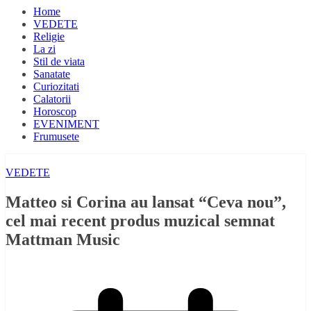
Home
VEDETE
Religie
La zi
Stil de viata
Sanatate
Curiozitati
Calatorii
Horoscop
EVENIMENT
Frumusete
VEDETE
Matteo si Corina au lansat “Ceva nou”,
cel mai recent produs muzical semnat
Mattman Music