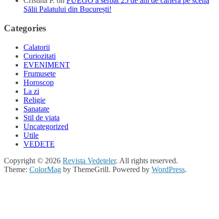
Cristina P.
on
FUEGO a serbat 25 de ani de carieră pe scena
Sălii Palatului din București!
Categories
Calatorii
Curiozitati
EVENIMENT
Frumusete
Horoscop
La zi
Religie
Sanatate
Stil de viata
Uncategorized
Utile
VEDETE
Copyright © 2026
Revista Vedeteler
. All rights reserved.
Theme:
ColorMag
by ThemeGrill. Powered by
WordPress
.