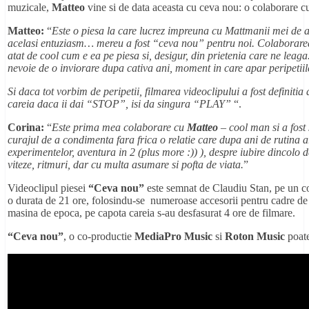
muzicale,
Matteo
vine si de data aceasta cu ceva nou: o colaborare 
Matteo:
“
Este o piesa la care lucrez impreuna cu Mattmanii mei de 
acelasi entuziasm… mereu a fost “ceva nou” pentru noi. Colaborar
atat de cool cum e ea pe piesa si, desigur, din prietenia care ne leaga.
nevoie de o inviorare dupa cativa ani, moment in care apar peripetiil
Si daca tot vorbim de peripetii, filmarea videoclipului a fost definiti
careia daca ii dai “STOP”, isi da singura “PLAY”
“.
Corina:
“
Este prima mea colaborare cu
Matteo
– cool man si a fost 
curajul de a condimenta fara frica o relatie care dupa ani de rutina 
experimentelor, aventura in 2 (plus more :)) ), despre iubire dincolo de 
viteze, ritmuri, dar cu multa asumare si pofta de viata.
”
Videoclipul piesei
“Ceva nou”
este semnat de Claudiu Stan, pe un con
o durata de 21 ore, folosindu-se numeroase accesorii pentru cadre de de
masina de epoca, pe capota careia s-au desfasurat 4 ore de filmare.
“Ceva nou”
, o co-productie
MediaPro
Music
si
Roton
Music
poate