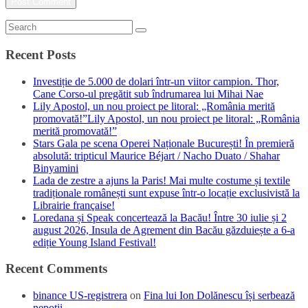
Recent Posts
Investiție de 5.000 de dolari într-un viitor campion. Thor,
Cane Corso-ul pregătit sub îndrumarea lui Mihai Nae
Lily Apostol, un nou proiect pe litoral: „România merită
promovată!”Lily Apostol, un nou proiect pe litoral: „România
merită promovată!”
Stars Gala pe scena Operei Naționale București! În premieră
absolută: tripticul Maurice Béjart / Nacho Duato / Shahar
Binyamini
Lada de zestre a ajuns la Paris! Mai multe costume și textile
tradiționale românești sunt expuse într-o locație exclusivistă la
Librairie française!
Loredana și Speak concertează la Bacău! Între 30 iulie și 2
august 2026, Insula de Agrement din Bacău găzduiește a 6-a
ediție Young Island Festival!
Recent Comments
binance US-registrera
on
Fina lui Ion Dolănescu își serbează
nepoții