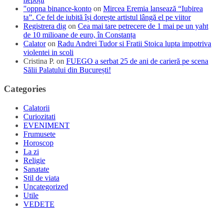
"oppna binance-konto
on
Mircea Eremia lansează “Iubirea
ta”. Ce fel de iubită își dorește artistul lângă el pe viitor
Registrera dig
on
Cea mai tare petrecere de 1 mai pe un yaht
de 10 milioane de euro, în Constanța
Calator
on
Radu Andrei Tudor si Fratii Stoica lupta impotriva
violentei in scoli
Cristina P.
on
FUEGO a serbat 25 de ani de carieră pe scena
Sălii Palatului din București!
Categories
Calatorii
Curiozitati
EVENIMENT
Frumusete
Horoscop
La zi
Religie
Sanatate
Stil de viata
Uncategorized
Utile
VEDETE