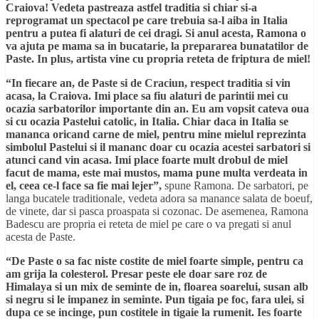
Craiova! Vedeta pastreaza astfel traditia si chiar si-a
reprogramat un spectacol pe care trebuia sa-l aiba in Italia
pentru a putea fi alaturi de cei dragi. Si anul acesta, Ramona o
va ajuta pe mama sa in bucatarie, la prepararea bunatatilor de
Paste. In plus, artista vine cu propria reteta de friptura de miel!
“In fiecare an, de Paste si de Craciun, respect traditia si vin
acasa, la Craiova. Imi place sa fiu alaturi de parintii mei cu
ocazia sarbatorilor importante din an. Eu am vopsit cateva oua
si cu ocazia Pastelui catolic, in Italia. Chiar daca in Italia se
mananca oricand carne de miel, pentru mine mielul reprezinta
simbolul Pastelui si il mananc doar cu ocazia acestei sarbatori si
atunci cand vin acasa. Imi place foarte mult drobul de miel
facut de mama, este mai mustos, mama pune multa verdeata in
el, ceea ce-l face sa fie mai lejer”,
spune Ramona. De sarbatori, pe
langa bucatele traditionale, vedeta adora sa manance salata de boeuf,
de vinete, dar si pasca proaspata si cozonac. De asemenea, Ramona
Badescu are propria ei reteta de miel pe care o va pregati si anul
acesta de Paste.
“De Paste o sa fac niste costite de miel foarte simple, pentru ca
am grija la colesterol. Presar peste ele doar sare roz de
Himalaya si un mix de seminte de in, floarea soarelui, susan alb
si negru si le impanez in seminte. Pun tigaia pe foc, fara ulei, si
dupa ce se incinge, pun costitele in tigaie la rumenit. Ies foarte