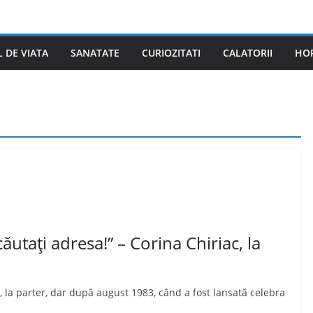
L DE VIATA
SANATATE
CURIOZITATI
CALATORII
HO
ăutaţi adresa!” – Corina Chiriac, la
, la parter, dar după august 1983, când a fost lansată celebra