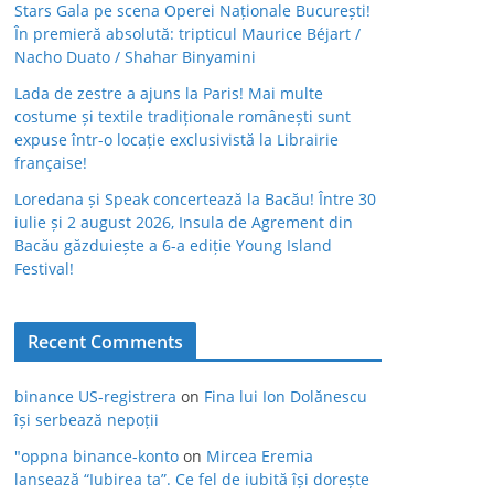
Stars Gala pe scena Operei Naționale București!
În premieră absolută: tripticul Maurice Béjart /
Nacho Duato / Shahar Binyamini
Lada de zestre a ajuns la Paris! Mai multe
costume și textile tradiționale românești sunt
expuse într-o locație exclusivistă la Librairie
française!
Loredana și Speak concertează la Bacău! Între 30
iulie și 2 august 2026, Insula de Agrement din
Bacău găzduiește a 6-a ediție Young Island
Festival!
Recent Comments
binance US-registrera
on
Fina lui Ion Dolănescu
își serbează nepoții
"oppna binance-konto
on
Mircea Eremia
lansează “Iubirea ta”. Ce fel de iubită își dorește