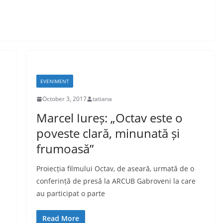
EVENIMENT
October 3, 2017
tatiana
Marcel Iureș: „Octav este o
poveste clară, minunată și
frumoasă”
Proiecția filmului Octav, de aseară, urmată de o
conferință de presă la ARCUB Gabroveni la care
au participat o parte
Read More