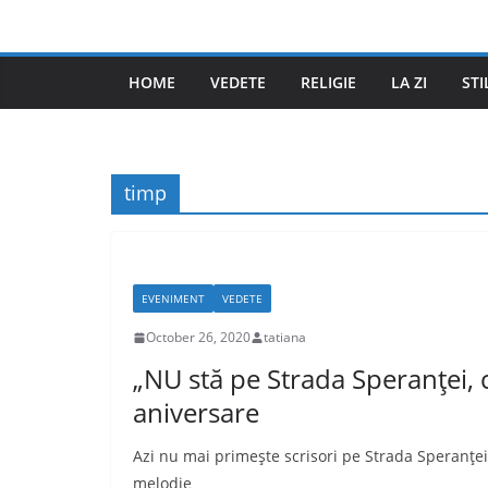
Skip
to
content
HOME
VEDETE
RELIGIE
LA ZI
STI
timp
EVENIMENT
VEDETE
October 26, 2020
tatiana
„NU stă pe Strada Speranţei, c
aniversare
Azi nu mai primeşte scrisori pe Strada Speranţei
melodie