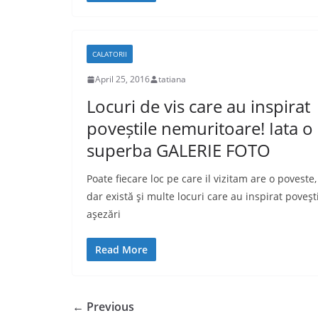
CALATORII
April 25, 2016
tatiana
Locuri de vis care au inspirat
poveștile nemuritoare! Iata o
superba GALERIE FOTO
Poate fiecare loc pe care il vizitam are o poveste,
dar există şi multe locuri care au inspirat poveşti
aşezări
Read More
← Previous