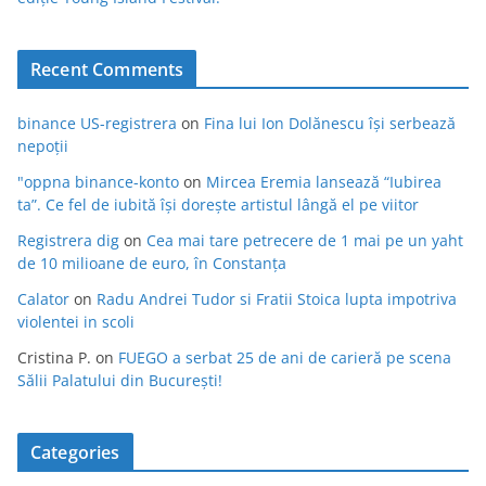
Recent Comments
binance US-registrera
on
Fina lui Ion Dolănescu își serbează
nepoții
"oppna binance-konto
on
Mircea Eremia lansează “Iubirea
ta”. Ce fel de iubită își dorește artistul lângă el pe viitor
Registrera dig
on
Cea mai tare petrecere de 1 mai pe un yaht
de 10 milioane de euro, în Constanța
Calator
on
Radu Andrei Tudor si Fratii Stoica lupta impotriva
violentei in scoli
Cristina P.
on
FUEGO a serbat 25 de ani de carieră pe scena
Sălii Palatului din București!
Categories