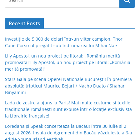
Recent Posts
Investiție de 5.000 de dolari într-un viitor campion. Thor,
Cane Corso-ul pregătit sub îndrumarea lui Mihai Nae
Lily Apostol, un nou proiect pe litoral: „România merită
promovată!”Lily Apostol, un nou proiect pe litoral: „România
merită promovată!”
Stars Gala pe scena Operei Naționale București! În premieră
absolută: tripticul Maurice Béjart / Nacho Duato / Shahar
Binyamini
Lada de zestre a ajuns la Paris! Mai multe costume și textile
tradiționale românești sunt expuse într-o locație exclusivistă
la Librairie française!
Loredana și Speak concertează la Bacău! Între 30 iulie și 2
august 2026, Insula de Agrement din Bacău găzduiește a 6-a
ediție Young Island Festival!