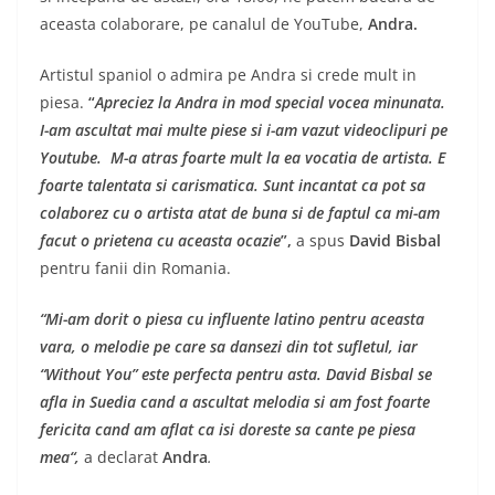
aceasta colaborare, pe canalul de YouTube,
Andra.
Artistul spaniol o admira pe Andra si crede mult in
piesa.
“
Apreciez la Andra in mod special vocea minunata.
I-am ascultat mai multe piese si i-am vazut videoclipuri pe
Youtube
.
M-a atras foarte mult la ea vocatia de artista. E
foarte talentata si carismatica. Sunt incantat ca pot sa
colaborez cu o artista atat de buna si de faptul ca mi-am
facut o prietena cu aceasta ocazie
”,
a spus
David Bisbal
pentru fanii din Romania.
“Mi-am dorit o piesa cu influente latino pentru aceasta
vara, o melodie pe care sa dansezi din tot sufletul, iar
“Without You” este perfecta pentru asta. David Bisbal se
afla in Suedia cand a ascultat melodia si am fost foarte
fericita cand am aflat ca isi doreste sa cante pe piesa
mea“,
a declarat
Andra
.