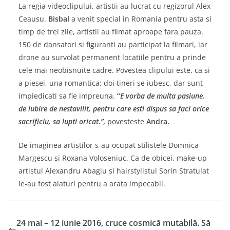
La regia videoclipului, artistii au lucrat cu regizorul Alex
Ceausu.
Bisbal
a venit special in Romania pentru asta si
timp de trei zile, artistii au filmat aproape fara pauza.
150 de dansatori si figuranti au participat la filmari, iar
drone au survolat permanent locatiile pentru a prinde
cele mai neobisnuite cadre. Povestea clipului este, ca si
a piesei, una romantica: doi tineri se iubesc, dar sunt
impiedicati sa fie impreuna.
“
E vorba de multa pasiune,
de iubire de nestavilit, pentru care esti dispus sa faci orice
sacrificiu, sa lupti oricat.”
,
povesteste
Andra.
De imaginea artistilor s-au ocupat stilistele Domnica
Margescu si Roxana Voloseniuc. Ca de obicei, make-up
artistul Alexandru Abagiu si hairstylistul Sorin Stratulat
le-au fost alaturi pentru a arata impecabil.
24 mai – 12 iunie 2016, cruce cosmică mutabilă. Să