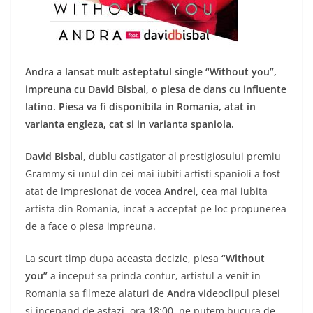
Andra a lansat mult asteptatul single “Without you”,
impreuna cu David Bisbal, o piesa de dans cu influente
latino. Piesa va fi disponibila in Romania, atat in
varianta engleza, cat si in varianta spaniola.
David Bisbal
, dublu castigator al prestigiosului premiu
Grammy si unul din cei mai iubiti artisti spanioli a fost
atat de impresionat de vocea
Andrei,
cea mai iubita
artista din Romania, incat a acceptat pe loc propunerea
de a face o piesa impreuna.
La scurt timp dupa aceasta decizie, piesa
“Without
you”
a inceput sa prinda contur, artistul a venit in
Romania sa filmeze alaturi de
Andra
videoclipul piesei
si incepand de astazi, ora 18:00, ne putem bucura de