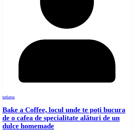
tatiana
Bake a Coffee, locul unde te poți bucura
de o cafea de specialitate alături de un
dulce homemade