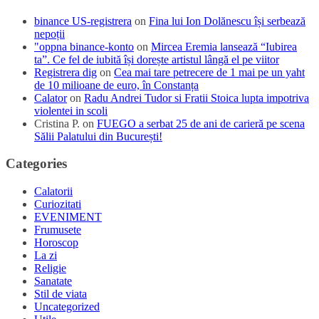
binance US-registrera
on
Fina lui Ion Dolănescu își serbează
nepoții
"oppna binance-konto
on
Mircea Eremia lansează “Iubirea
ta”. Ce fel de iubită își dorește artistul lângă el pe viitor
Registrera dig
on
Cea mai tare petrecere de 1 mai pe un yaht
de 10 milioane de euro, în Constanța
Calator
on
Radu Andrei Tudor si Fratii Stoica lupta impotriva
violentei in scoli
Cristina P.
on
FUEGO a serbat 25 de ani de carieră pe scena
Sălii Palatului din București!
Categories
Calatorii
Curiozitati
EVENIMENT
Frumusete
Horoscop
La zi
Religie
Sanatate
Stil de viata
Uncategorized