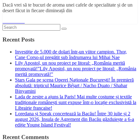
Dacă vrei să te bucuri de aroma unei cafele de specialitate și de un
desert făcut in fiecare dimineață din
Read More
Recent Posts
Investiție de 5.000 de dolari într-un viitor campion. Thor,
Cane Corso-ul pregătit sub îndrumarea lui Mihai Nae
Lily Apostol, un nou proiect pe litoral: „România merită
promovată!”Lily Apostol, un nou proiect pe litoral: „România
merită promovată!”
Stars Gala pe scena Operei Naționale București! În premieră
absolută: tripticul Maurice Béjart / Nacho Duato / Shahar
Binyamini
Lada de zestre a ajuns la Paris! Mai multe costume și textile
tradiționale românești sunt expuse într-o locație exclusivistă la
Librairie française!
Loredana și Speak concertează la Bacău! Între 30 iulie și 2
august 2026, Insula de Agrement din Bacău găzduiește a 6-a
ediție Young Island Festival!
Recent Comments