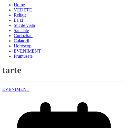
Home
VEDETE
Religie
La zi
Stil de viata
Sanatate
Curiozitati
Calatorii
Horoscop
EVENIMENT
Frumusete
tarte
EVENIMENT