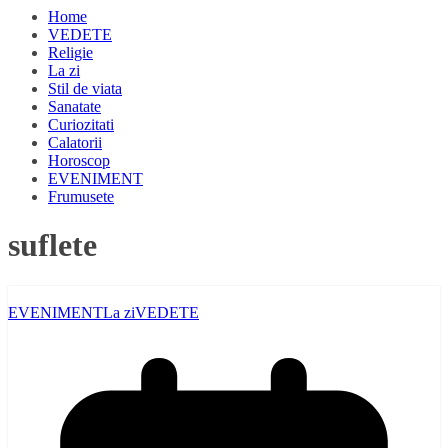
Home
VEDETE
Religie
La zi
Stil de viata
Sanatate
Curiozitati
Calatorii
Horoscop
EVENIMENT
Frumusete
suflete
EVENIMENT
La zi
VEDETE