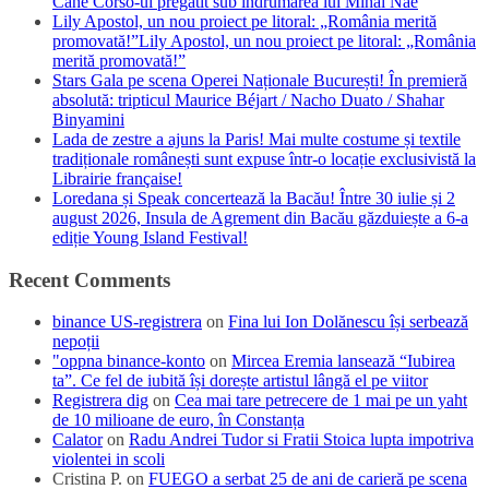
Cane Corso-ul pregătit sub îndrumarea lui Mihai Nae
Lily Apostol, un nou proiect pe litoral: „România merită
promovată!”Lily Apostol, un nou proiect pe litoral: „România
merită promovată!”
Stars Gala pe scena Operei Naționale București! În premieră
absolută: tripticul Maurice Béjart / Nacho Duato / Shahar
Binyamini
Lada de zestre a ajuns la Paris! Mai multe costume și textile
tradiționale românești sunt expuse într-o locație exclusivistă la
Librairie française!
Loredana și Speak concertează la Bacău! Între 30 iulie și 2
august 2026, Insula de Agrement din Bacău găzduiește a 6-a
ediție Young Island Festival!
Recent Comments
binance US-registrera
on
Fina lui Ion Dolănescu își serbează
nepoții
"oppna binance-konto
on
Mircea Eremia lansează “Iubirea
ta”. Ce fel de iubită își dorește artistul lângă el pe viitor
Registrera dig
on
Cea mai tare petrecere de 1 mai pe un yaht
de 10 milioane de euro, în Constanța
Calator
on
Radu Andrei Tudor si Fratii Stoica lupta impotriva
violentei in scoli
Cristina P.
on
FUEGO a serbat 25 de ani de carieră pe scena