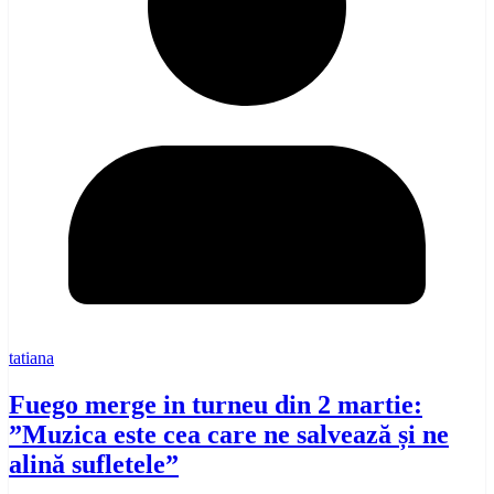
tatiana
Fuego merge in turneu din 2 martie:
”Muzica este cea care ne salvează și ne
alină sufletele”