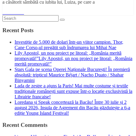
a căsătorit sâmbătă cu iubita lui, Luiza, pe care a
Read More
Recent Posts
Investiție de 5.000 de dolari într-un viitor campion. Thor,
Cane Corso-ul pregătit sub îndrumarea lui Mihai Nae
Lily Apostol, un nou proiect pe litoral: „România merită
promovată!”Lily Apostol, un nou proiect pe litoral: „România
merită promovată!”
Stars Gala pe scena Operei Naționale București! În premieră
absolută: tripticul Maurice Béjart / Nacho Duato / Shahar
Binyamini
Lada de zestre a ajuns la Paris! Mai multe costume și textile
tradiționale românești sunt expuse într-o locație exclusivistă la
Librairie française!
Loredana și Speak concertează la Bacău! Între 30 iulie și 2
august 2026, Insula de Agrement din Bacău găzduiește a 6-a
ediție Young Island Festival!
Recent Comments