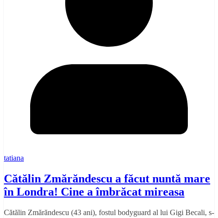
tatiana
Cătălin Zmărăndescu a făcut nuntă mare
în Londra! Cine a îmbrăcat mireasa
Cătălin Zmărăndescu (43 ani), fostul bodyguard al lui Gigi Becali, s-