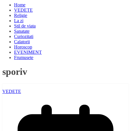
Home
VEDETE
Religie
La zi
Stil de viata
Sanatate
Curiozitati
Calatorii
Horoscop
EVENIMENT
Frumusete
sporiv
VEDETE