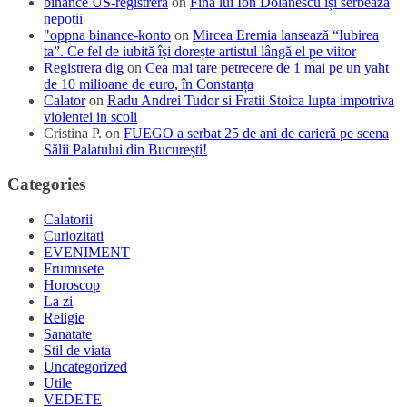
binance US-registrera
on
Fina lui Ion Dolănescu își serbează
nepoții
"oppna binance-konto
on
Mircea Eremia lansează “Iubirea
ta”. Ce fel de iubită își dorește artistul lângă el pe viitor
Registrera dig
on
Cea mai tare petrecere de 1 mai pe un yaht
de 10 milioane de euro, în Constanța
Calator
on
Radu Andrei Tudor si Fratii Stoica lupta impotriva
violentei in scoli
Cristina P.
on
FUEGO a serbat 25 de ani de carieră pe scena
Sălii Palatului din București!
Categories
Calatorii
Curiozitati
EVENIMENT
Frumusete
Horoscop
La zi
Religie
Sanatate
Stil de viata
Uncategorized
Utile
VEDETE