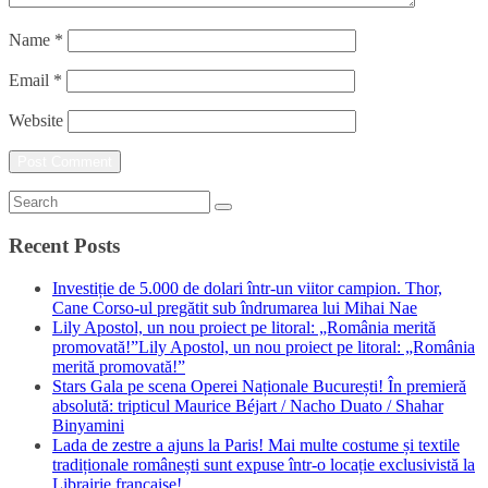
Name
*
Email
*
Website
Recent Posts
Investiție de 5.000 de dolari într-un viitor campion. Thor,
Cane Corso-ul pregătit sub îndrumarea lui Mihai Nae
Lily Apostol, un nou proiect pe litoral: „România merită
promovată!”Lily Apostol, un nou proiect pe litoral: „România
merită promovată!”
Stars Gala pe scena Operei Naționale București! În premieră
absolută: tripticul Maurice Béjart / Nacho Duato / Shahar
Binyamini
Lada de zestre a ajuns la Paris! Mai multe costume și textile
tradiționale românești sunt expuse într-o locație exclusivistă la
Librairie française!