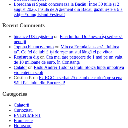
Loredana și Speak concertează la Bacău! Între 30 iulie și 2
august 2026, Insula de Agrement din Bacău găzduiește a 6-a
ediție Young Island Festival!
Recent Comments
binance US-registrera
on
Fina lui Ion Dolănescu își serbează
nepoții
"oppna binance-konto
on
Mircea Eremia lansează “Iubirea
ta”. Ce fel de iubită își dorește artistul lângă el pe viitor
Registrera dig
on
Cea mai tare petrecere de 1 mai pe un yaht
de 10 milioane de euro, în Constanța
Calator
on
Radu Andrei Tudor si Fratii Stoica lupta impotriva
violentei in scoli
Cristina P.
on
FUEGO a serbat 25 de ani de carieră pe scena
Sălii Palatului din București!
Categories
Calatorii
Curiozitati
EVENIMENT
Frumusete
Horoscop