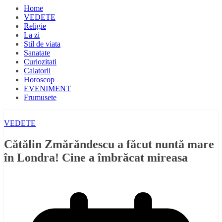
Home
VEDETE
Religie
La zi
Stil de viata
Sanatate
Curiozitati
Calatorii
Horoscop
EVENIMENT
Frumusete
VEDETE
Cătălin Zmărăndescu a făcut nuntă mare
în Londra! Cine a îmbrăcat mireasa