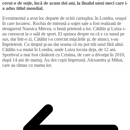
cerut-o de soţie, încă de acum doi ani, la finalul unui meci care i-
a adus titlul mondial.
Evenimentul a avut loc departe de ochii curioşilor, în Londra, oraşul
în care locuiesc. Rochia de mireasă a soţiei sale a fost realizată de
designerul Nausica Mircea, o bună prietenă a lor. Cătălin şi Luiza s-
au cunoscut la o sală de sport. El spunea despre ea că e cu nasul pe
sus, dar într-o zi, Cătălin i-a corectat mişcările şi, de atunci, s-au
împrietenit. Cu timpul şi-au dat seama că nu pot trăi unul fără altul.
Cătălin s-a mutat în Londra, unde Luiza locuia deja, de 12 ani.
Sportivul a mai fost căsătorit cu Cristina, de care a divorţat în 2010,
după 14 ani de mariaj. Au doi copii împreună, Alexandra şi Mihai,
care au rămas cu mama lor.