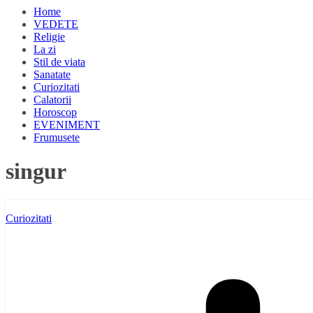
Home
VEDETE
Religie
La zi
Stil de viata
Sanatate
Curiozitati
Calatorii
Horoscop
EVENIMENT
Frumusete
singur
Curiozitati