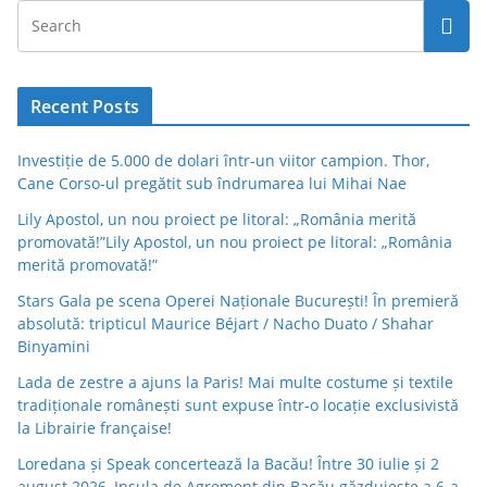
Recent Posts
Investiție de 5.000 de dolari într-un viitor campion. Thor,
Cane Corso-ul pregătit sub îndrumarea lui Mihai Nae
Lily Apostol, un nou proiect pe litoral: „România merită
promovată!”Lily Apostol, un nou proiect pe litoral: „România
merită promovată!”
Stars Gala pe scena Operei Naționale București! În premieră
absolută: tripticul Maurice Béjart / Nacho Duato / Shahar
Binyamini
Lada de zestre a ajuns la Paris! Mai multe costume și textile
tradiționale românești sunt expuse într-o locație exclusivistă
la Librairie française!
Loredana și Speak concertează la Bacău! Între 30 iulie și 2
august 2026, Insula de Agrement din Bacău găzduiește a 6-a