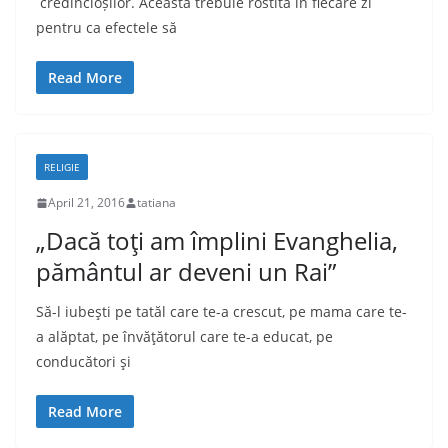
credincioșilor. Aceasta trebuie rostită în fiecare zi
pentru ca efectele să
Read More
RELIGIE
April 21, 2016
tatiana
„Dacă toţi am împlini Evanghelia,
pământul ar deveni un Rai”
Să-l iubeşti pe tatăl care te-a crescut, pe mama care te-
a alăptat, pe învăţătorul care te-a educat, pe
conducători şi
Read More