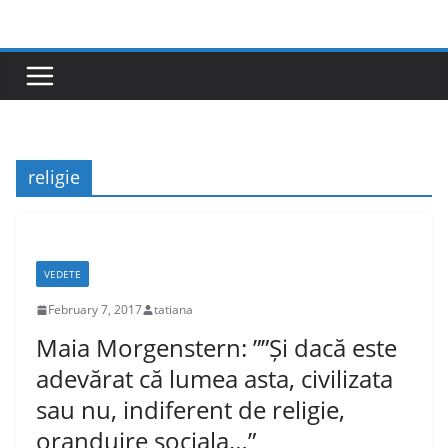
Skip
to
content
religie
VEDETE
February 7, 2017
tatiana
Maia Morgenstern: ””Și dacă este
adevărat că lumea asta, civilizata
sau nu, indiferent de religie,
oranduire sociala…”