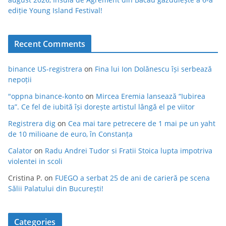
ediție Young Island Festival!
Recent Comments
binance US-registrera
on
Fina lui Ion Dolănescu își serbează
nepoții
"oppna binance-konto
on
Mircea Eremia lansează “Iubirea
ta”. Ce fel de iubită își dorește artistul lângă el pe viitor
Registrera dig
on
Cea mai tare petrecere de 1 mai pe un yaht
de 10 milioane de euro, în Constanța
Calator
on
Radu Andrei Tudor si Fratii Stoica lupta impotriva
violentei in scoli
Cristina P.
on
FUEGO a serbat 25 de ani de carieră pe scena
Sălii Palatului din București!
Categories