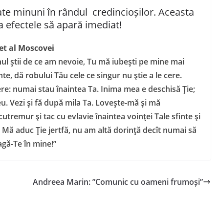
te minuni în rândul credincioșilor. Aceasta
ca efectele să apară imediat!
ret al Moscovei
nul ştii de ce am nevoie, Tu mă iubeşti pe mine mai
te, dă robului Tău cele ce singur nu ştie a le cere.
ere: numai stau înaintea Ta. Inima mea e deschisă Ţie;
eu. Vezi şi fă după mila Ta. Loveşte-mă şi mă
tremur şi tac cu evlavie înaintea voinţei Tale sfinte şi
 Mă aduc Ţie jertfă, nu am altă dorinţă decît numai să
agă-Te în mine!”
Andreea Marin: ”Comunic cu oameni frumoși”