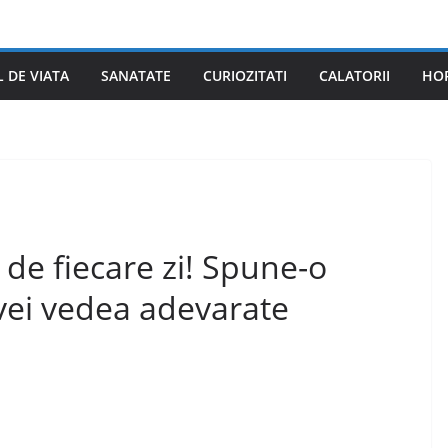
L DE VIATA
SANATATE
CURIOZITATI
CALATORII
HO
de fiecare zi! Spune-o
 vei vedea adevarate