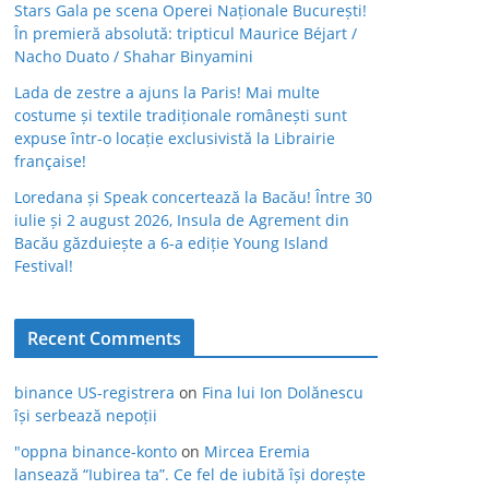
Stars Gala pe scena Operei Naționale București!
În premieră absolută: tripticul Maurice Béjart /
Nacho Duato / Shahar Binyamini
Lada de zestre a ajuns la Paris! Mai multe
costume și textile tradiționale românești sunt
expuse într-o locație exclusivistă la Librairie
française!
Loredana și Speak concertează la Bacău! Între 30
iulie și 2 august 2026, Insula de Agrement din
Bacău găzduiește a 6-a ediție Young Island
Festival!
Recent Comments
binance US-registrera
on
Fina lui Ion Dolănescu
își serbează nepoții
"oppna binance-konto
on
Mircea Eremia
lansează “Iubirea ta”. Ce fel de iubită își dorește