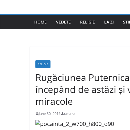
Skip
to
content
HOME
VEDETE
RELIGIE
LA ZI
STI
RELIGIE
Rugăciunea Puternica 
începând de astăzi și
miracole
June 30, 2016
tatiana