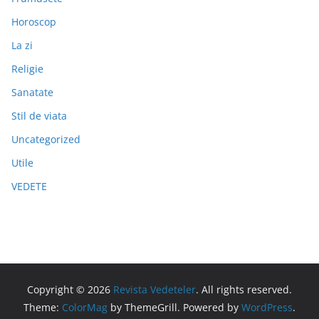
Horoscop
La zi
Religie
Sanatate
Stil de viata
Uncategorized
Utile
VEDETE
Copyright © 2026
Revista Vedeteler
. All rights reserved.
Theme:
ColorMag
by ThemeGrill. Powered by
WordPress
.