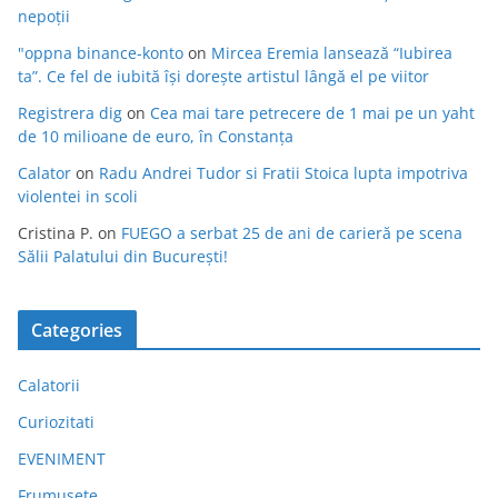
nepoții
"oppna binance-konto
on
Mircea Eremia lansează “Iubirea
ta”. Ce fel de iubită își dorește artistul lângă el pe viitor
Registrera dig
on
Cea mai tare petrecere de 1 mai pe un yaht
de 10 milioane de euro, în Constanța
Calator
on
Radu Andrei Tudor si Fratii Stoica lupta impotriva
violentei in scoli
Cristina P.
on
FUEGO a serbat 25 de ani de carieră pe scena
Sălii Palatului din București!
Categories
Calatorii
Curiozitati
EVENIMENT
Frumusete