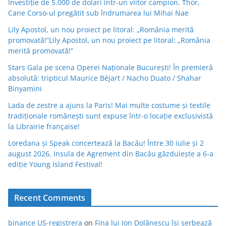
Investiție de 5.000 de dolari într-un viitor campion. Thor,
Cane Corso-ul pregătit sub îndrumarea lui Mihai Nae
Lily Apostol, un nou proiect pe litoral: „România merită
promovată!”Lily Apostol, un nou proiect pe litoral: „România
merită promovată!”
Stars Gala pe scena Operei Naționale București! În premieră
absolută: tripticul Maurice Béjart / Nacho Duato / Shahar
Binyamini
Lada de zestre a ajuns la Paris! Mai multe costume și textile
tradiționale românești sunt expuse într-o locație exclusivistă
la Librairie française!
Loredana și Speak concertează la Bacău! Între 30 iulie și 2
august 2026, Insula de Agrement din Bacău găzduiește a 6-a
ediție Young Island Festival!
Recent Comments
binance US-registrera
on
Fina lui Ion Dolănescu își serbează