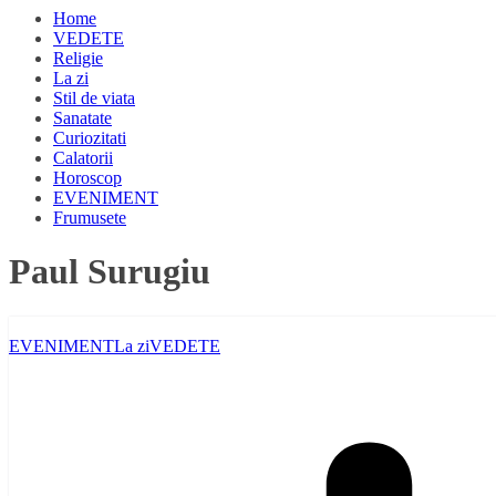
Home
VEDETE
Religie
La zi
Stil de viata
Sanatate
Curiozitati
Calatorii
Horoscop
EVENIMENT
Frumusete
Paul Surugiu
EVENIMENT
La zi
VEDETE