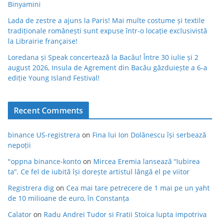
Binyamini
Lada de zestre a ajuns la Paris! Mai multe costume și textile
tradiționale românești sunt expuse într-o locație exclusivistă
la Librairie française!
Loredana și Speak concertează la Bacău! Între 30 iulie și 2
august 2026, Insula de Agrement din Bacău găzduiește a 6-a
ediție Young Island Festival!
Recent Comments
binance US-registrera
on
Fina lui Ion Dolănescu își serbează
nepoții
"oppna binance-konto
on
Mircea Eremia lansează “Iubirea
ta”. Ce fel de iubită își dorește artistul lângă el pe viitor
Registrera dig
on
Cea mai tare petrecere de 1 mai pe un yaht
de 10 milioane de euro, în Constanța
Calator
on
Radu Andrei Tudor si Fratii Stoica lupta impotriva