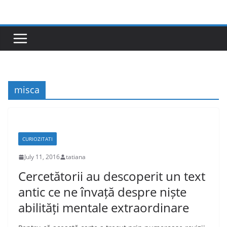
Skip
to
content
misca
CURIOZITATI
July 11, 2016
tatiana
Cercetătorii au descoperit un text
antic ce ne învață despre niște
abilități mentale extraordinare