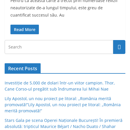
Pentru că această carte a trecut prin numeroase revizii
neautorizate de-a lungul timpului, este greu de
cuantificat succesul său. Au
Read More
Recent Posts
Investiție de 5.000 de dolari într-un viitor campion. Thor,
Cane Corso-ul pregătit sub îndrumarea lui Mihai Nae
Lily Apostol, un nou proiect pe litoral: „România merită
promovată!”Lily Apostol, un nou proiect pe litoral: „România
merită promovată!”
Stars Gala pe scena Operei Naționale București! În premieră
absolută: tripticul Maurice Béjart / Nacho Duato / Shahar