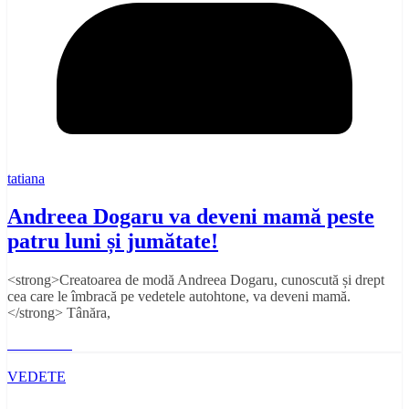
tatiana
Andreea Dogaru va deveni mamă peste
patru luni și jumătate!
<strong>Creatoarea de modă Andreea Dogaru, cunoscută și drept
cea care le îmbracă pe vedetele autohtone, va deveni mamă.
</strong> Tânăra,
Read More
VEDETE