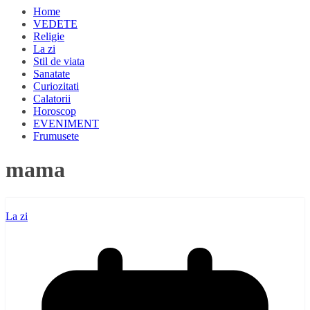
Home
VEDETE
Religie
La zi
Stil de viata
Sanatate
Curiozitati
Calatorii
Horoscop
EVENIMENT
Frumusete
mama
La zi