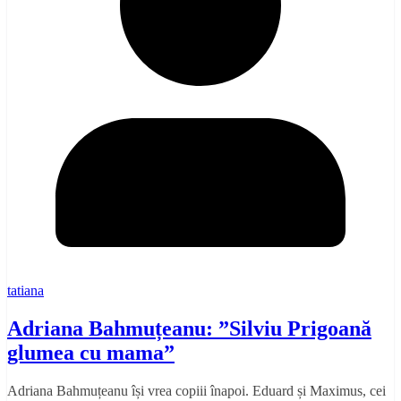
tatiana
Adriana Bahmuțeanu: ”Silviu Prigoană
glumea cu mama”
Adriana Bahmuțeanu își vrea copiii înapoi. Eduard și Maximus, cei