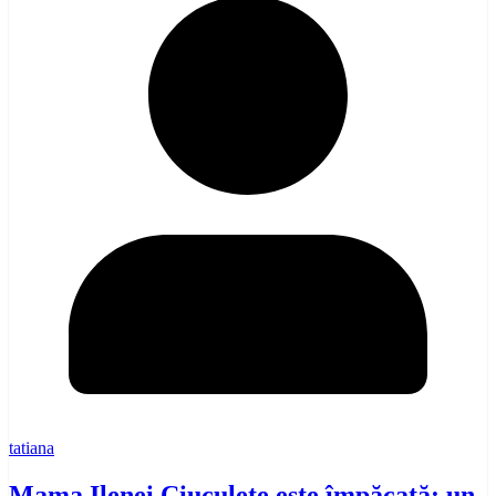
tatiana
Mama Ilenei Ciuculete este împăcată: un