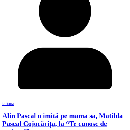
tatiana
Alin Pascal o imită pe mama sa, Matilda
Pascal Cojocărița, la “Te cunosc de