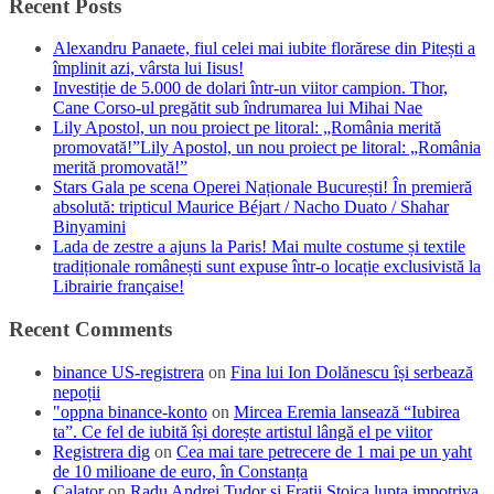
Recent Posts
Alexandru Panaete, fiul celei mai iubite florărese din Pitești a
împlinit azi, vârsta lui Iisus!
Investiție de 5.000 de dolari într-un viitor campion. Thor,
Cane Corso-ul pregătit sub îndrumarea lui Mihai Nae
Lily Apostol, un nou proiect pe litoral: „România merită
promovată!”Lily Apostol, un nou proiect pe litoral: „România
merită promovată!”
Stars Gala pe scena Operei Naționale București! În premieră
absolută: tripticul Maurice Béjart / Nacho Duato / Shahar
Binyamini
Lada de zestre a ajuns la Paris! Mai multe costume și textile
tradiționale românești sunt expuse într-o locație exclusivistă la
Librairie française!
Recent Comments
binance US-registrera
on
Fina lui Ion Dolănescu își serbează
nepoții
"oppna binance-konto
on
Mircea Eremia lansează “Iubirea
ta”. Ce fel de iubită își dorește artistul lângă el pe viitor
Registrera dig
on
Cea mai tare petrecere de 1 mai pe un yaht
de 10 milioane de euro, în Constanța
Calator
on
Radu Andrei Tudor si Fratii Stoica lupta impotriva