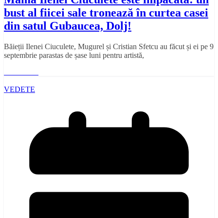
bust al fiicei sale tronează în curtea casei
din satul Gubaucea, Dolj!
Băieții Ilenei Ciuculete, Mugurel și Cristian Sfetcu au făcut și ei pe 9
septembrie parastas de șase luni pentru artistă,
Read More
VEDETE