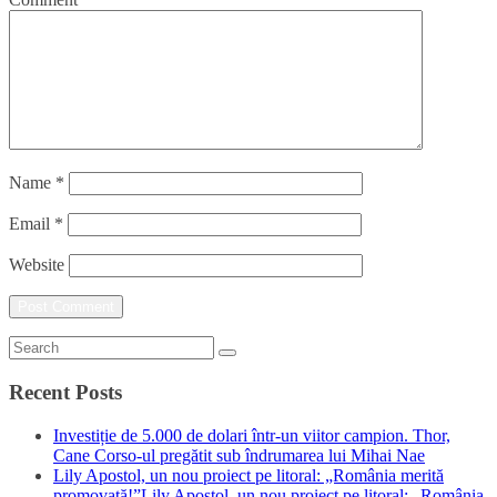
Name
*
Email
*
Website
Recent Posts
Investiție de 5.000 de dolari într-un viitor campion. Thor,
Cane Corso-ul pregătit sub îndrumarea lui Mihai Nae
Lily Apostol, un nou proiect pe litoral: „România merită
promovată!”Lily Apostol, un nou proiect pe litoral: „România