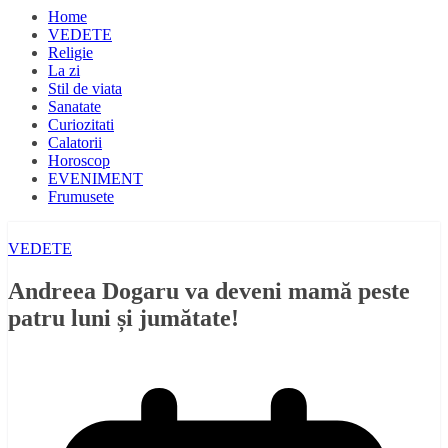
Home
VEDETE
Religie
La zi
Stil de viata
Sanatate
Curiozitati
Calatorii
Horoscop
EVENIMENT
Frumusete
VEDETE
Andreea Dogaru va deveni mamă peste
patru luni și jumătate!