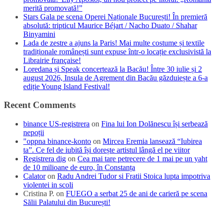
merită promovată!”
Stars Gala pe scena Operei Naționale București! În premieră
absolută: tripticul Maurice Béjart / Nacho Duato / Shahar
Binyamini
Lada de zestre a ajuns la Paris! Mai multe costume și textile
tradiționale românești sunt expuse într-o locație exclusivistă la
Librairie française!
Loredana și Speak concertează la Bacău! Între 30 iulie și 2
august 2026, Insula de Agrement din Bacău găzduiește a 6-a
ediție Young Island Festival!
Recent Comments
binance US-registrera
on
Fina lui Ion Dolănescu își serbează
nepoții
"oppna binance-konto
on
Mircea Eremia lansează “Iubirea
ta”. Ce fel de iubită își dorește artistul lângă el pe viitor
Registrera dig
on
Cea mai tare petrecere de 1 mai pe un yaht
de 10 milioane de euro, în Constanța
Calator
on
Radu Andrei Tudor si Fratii Stoica lupta impotriva
violentei in scoli
Cristina P.
on
FUEGO a serbat 25 de ani de carieră pe scena
Sălii Palatului din București!