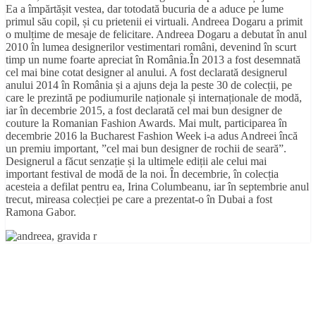
Ea a împărtășit vestea, dar totodată bucuria de a aduce pe lume
primul său copil, și cu prietenii ei virtuali. Andreea Dogaru a primit
o mulțime de mesaje de felicitare. Andreea Dogaru a debutat în anul
2010 în lumea designerilor vestimentari români, devenind în scurt
timp un nume foarte apreciat în România.În 2013 a fost desemnată
cel mai bine cotat designer al anului. A fost declarată designerul
anului 2014 în România și a ajuns deja la peste 30 de colecții, pe
care le prezintă pe podiumurile naționale și internaționale de modă,
iar în decembrie 2015, a fost declarată cel mai bun designer de
couture la Romanian Fashion Awards. Mai mult, participarea în
decembrie 2016 la Bucharest Fashion Week i-a adus Andreei încă
un premiu important, ”cel mai bun designer de rochii de seară”.
Designerul a făcut senzație și la ultimele ediții ale celui mai
important festival de modă de la noi. În decembrie, în colecția
acesteia a defilat pentru ea, Irina Columbeanu, iar în septembrie anul
trecut, mireasa colecției pe care a prezentat-o în Dubai a fost
Ramona Gabor.