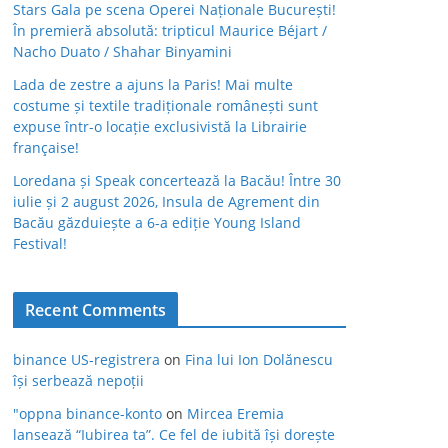
Stars Gala pe scena Operei Naționale București!
În premieră absolută: tripticul Maurice Béjart /
Nacho Duato / Shahar Binyamini
Lada de zestre a ajuns la Paris! Mai multe
costume și textile tradiționale românești sunt
expuse într-o locație exclusivistă la Librairie
française!
Loredana și Speak concertează la Bacău! Între 30
iulie și 2 august 2026, Insula de Agrement din
Bacău găzduiește a 6-a ediție Young Island
Festival!
Recent Comments
binance US-registrera
on
Fina lui Ion Dolănescu
își serbează nepoții
"oppna binance-konto
on
Mircea Eremia
lansează “Iubirea ta”. Ce fel de iubită își dorește