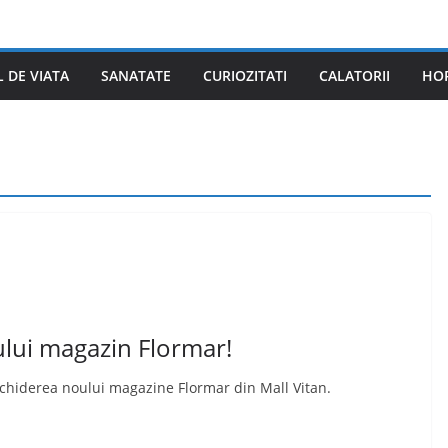
L DE VIATA
SANATATE
CURIOZITATI
CALATORII
HO
ului magazin Flormar!
chiderea noului magazine Flormar din Mall Vitan.