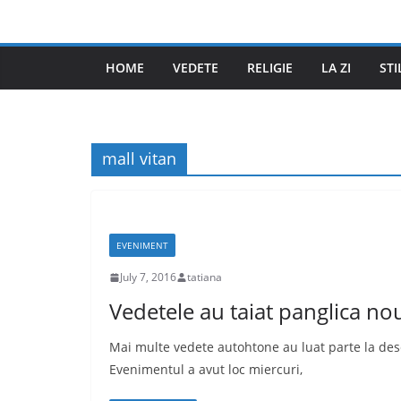
Skip
to
content
HOME
VEDETE
RELIGIE
LA ZI
STI
mall vitan
EVENIMENT
July 7, 2016
tatiana
Vedetele au taiat panglica no
Mai multe vedete autohtone au luat parte la des
Evenimentul a avut loc miercuri,