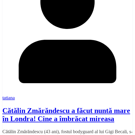
tatiana
Cătălin Zmărăndescu a făcut nuntă mare
în Londra! Cine a îmbrăcat mireasa
Cătălin Zmărăndescu (43 ani), fostul bodyguard al lui Gigi Becali, s-