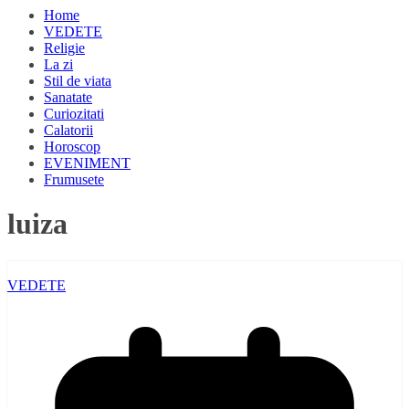
Home
VEDETE
Religie
La zi
Stil de viata
Sanatate
Curiozitati
Calatorii
Horoscop
EVENIMENT
Frumusete
luiza
VEDETE