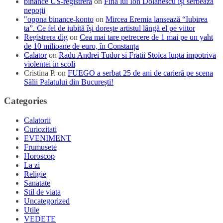
binance US-registrera
on
Fina lui Ion Dolănescu își serbează
nepoții
"oppna binance-konto
on
Mircea Eremia lansează “Iubirea
ta”. Ce fel de iubită își dorește artistul lângă el pe viitor
Registrera dig
on
Cea mai tare petrecere de 1 mai pe un yaht
de 10 milioane de euro, în Constanța
Calator
on
Radu Andrei Tudor si Fratii Stoica lupta impotriva
violentei in scoli
Cristina P.
on
FUEGO a serbat 25 de ani de carieră pe scena
Sălii Palatului din București!
Categories
Calatorii
Curiozitati
EVENIMENT
Frumusete
Horoscop
La zi
Religie
Sanatate
Stil de viata
Uncategorized
Utile
VEDETE