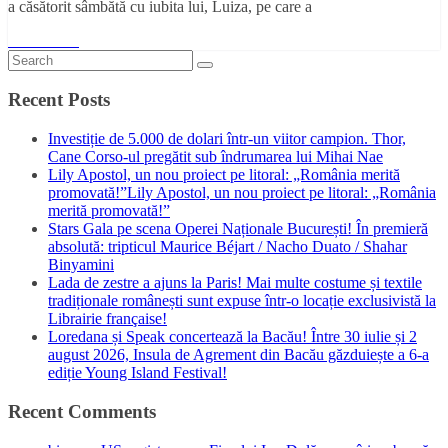
a căsătorit sâmbătă cu iubita lui, Luiza, pe care a
Read More
Recent Posts
Investiție de 5.000 de dolari într-un viitor campion. Thor,
Cane Corso-ul pregătit sub îndrumarea lui Mihai Nae
Lily Apostol, un nou proiect pe litoral: „România merită
promovată!”Lily Apostol, un nou proiect pe litoral: „România
merită promovată!”
Stars Gala pe scena Operei Naționale București! În premieră
absolută: tripticul Maurice Béjart / Nacho Duato / Shahar
Binyamini
Lada de zestre a ajuns la Paris! Mai multe costume și textile
tradiționale românești sunt expuse într-o locație exclusivistă la
Librairie française!
Loredana și Speak concertează la Bacău! Între 30 iulie și 2
august 2026, Insula de Agrement din Bacău găzduiește a 6-a
ediție Young Island Festival!
Recent Comments