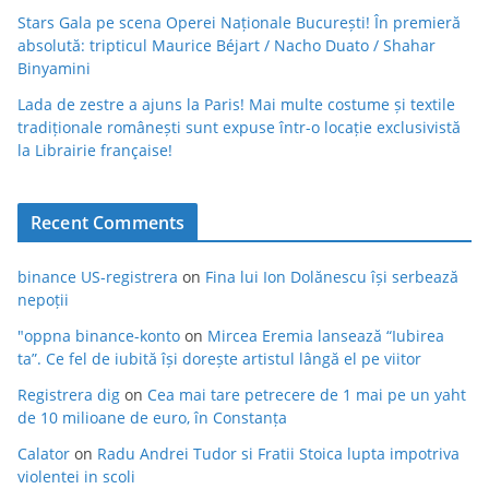
Stars Gala pe scena Operei Naționale București! În premieră
absolută: tripticul Maurice Béjart / Nacho Duato / Shahar
Binyamini
Lada de zestre a ajuns la Paris! Mai multe costume și textile
tradiționale românești sunt expuse într-o locație exclusivistă
la Librairie française!
Recent Comments
binance US-registrera
on
Fina lui Ion Dolănescu își serbează
nepoții
"oppna binance-konto
on
Mircea Eremia lansează “Iubirea
ta”. Ce fel de iubită își dorește artistul lângă el pe viitor
Registrera dig
on
Cea mai tare petrecere de 1 mai pe un yaht
de 10 milioane de euro, în Constanța
Calator
on
Radu Andrei Tudor si Fratii Stoica lupta impotriva
violentei in scoli