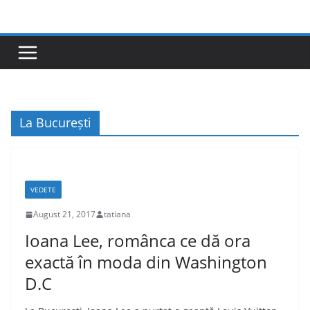
Skip
to
content
La București
VEDETE
August 21, 2017
tatiana
Ioana Lee, românca ce dă ora
exactă în moda din Washington
D.C