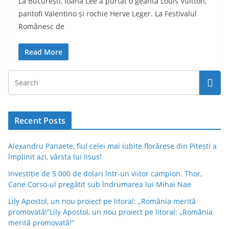
La București, Ioana Lee a purtat o geantă Louis Vuitton,
pantofi Valentino și rochie Herve Leger. La Festivalul
Românesc de
Read More
Recent Posts
Alexandru Panaete, fiul celei mai iubite florărese din Pitești a
împlinit azi, vârsta lui Iisus!
Investiție de 5.000 de dolari într-un viitor campion. Thor,
Cane Corso-ul pregătit sub îndrumarea lui Mihai Nae
Lily Apostol, un nou proiect pe litoral: „România merită
promovată!”Lily Apostol, un nou proiect pe litoral: „România
merită promovată!”