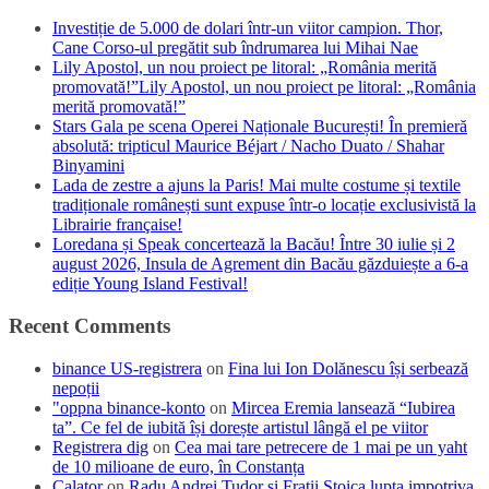
Investiție de 5.000 de dolari într-un viitor campion. Thor,
Cane Corso-ul pregătit sub îndrumarea lui Mihai Nae
Lily Apostol, un nou proiect pe litoral: „România merită
promovată!”Lily Apostol, un nou proiect pe litoral: „România
merită promovată!”
Stars Gala pe scena Operei Naționale București! În premieră
absolută: tripticul Maurice Béjart / Nacho Duato / Shahar
Binyamini
Lada de zestre a ajuns la Paris! Mai multe costume și textile
tradiționale românești sunt expuse într-o locație exclusivistă la
Librairie française!
Loredana și Speak concertează la Bacău! Între 30 iulie și 2
august 2026, Insula de Agrement din Bacău găzduiește a 6-a
ediție Young Island Festival!
Recent Comments
binance US-registrera
on
Fina lui Ion Dolănescu își serbează
nepoții
"oppna binance-konto
on
Mircea Eremia lansează “Iubirea
ta”. Ce fel de iubită își dorește artistul lângă el pe viitor
Registrera dig
on
Cea mai tare petrecere de 1 mai pe un yaht
de 10 milioane de euro, în Constanța
Calator
on
Radu Andrei Tudor si Fratii Stoica lupta impotriva