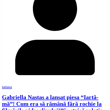
tatiana
Gabriella Nastas a lansat piesa “Iartă-
mă”! Cum era să rămână fără rochie la