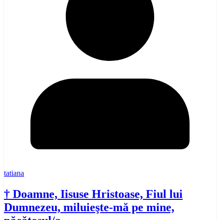
tatiana
† Doamne, Iisuse Hristoase, Fiul lui
Dumnezeu, miluieşte-mă pe mine,