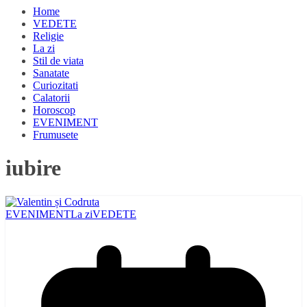
Home
VEDETE
Religie
La zi
Stil de viata
Sanatate
Curiozitati
Calatorii
Horoscop
EVENIMENT
Frumusete
iubire
EVENIMENT
La zi
VEDETE