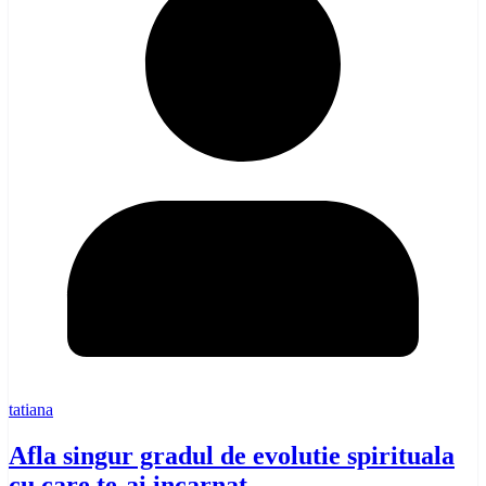
tatiana
Afla singur gradul de evolutie spirituala
cu care te-ai incarnat