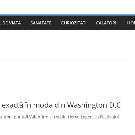
L DE VIATA
SANATATE
CURIOZITATI
CALATORII
HO
a exactă în moda din Washington D.C
itton, pantofi Valentino și rochie Herve Leger. La Festivalul