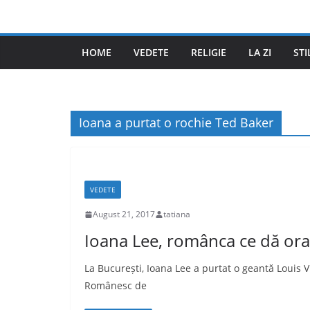
Skip
to
content
HOME
VEDETE
RELIGIE
LA ZI
STI
Ioana a purtat o rochie Ted Baker
VEDETE
August 21, 2017
tatiana
Ioana Lee, românca ce dă or
La București, Ioana Lee a purtat o geantă Louis Vu
Românesc de