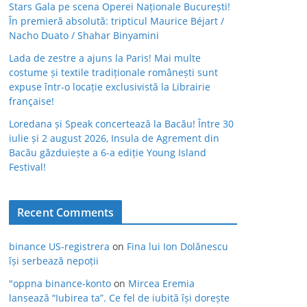
Stars Gala pe scena Operei Naționale București!
În premieră absolută: tripticul Maurice Béjart /
Nacho Duato / Shahar Binyamini
Lada de zestre a ajuns la Paris! Mai multe
costume și textile tradiționale românești sunt
expuse într-o locație exclusivistă la Librairie
française!
Loredana și Speak concertează la Bacău! Între 30
iulie și 2 august 2026, Insula de Agrement din
Bacău găzduiește a 6-a ediție Young Island
Festival!
Recent Comments
binance US-registrera
on
Fina lui Ion Dolănescu
își serbează nepoții
"oppna binance-konto
on
Mircea Eremia
lansează “Iubirea ta”. Ce fel de iubită își dorește