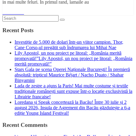
in mai multe feluri. In primul rand, lamaile au
Read More
Recent Posts
Investiție de 5.000 de dolari într-un viitor campion. Thor,
Cane Corso-ul pregătit sub îndrumarea lui Mihai Nae
Lily Apostol, un nou proiect pe litoral: „România merită
promovată!”Lily Apostol, un nou proiect pe litoral: „România
merită promovată!”
Stars Gala pe scena Operei Naționale București! În premieră
absolută: tripticul Maurice Béjart / Nacho Duato / Shahar
Binyamini
Lada de zestre a ajuns la Paris! Mai multe costume și textile
tradiționale românești sunt expuse într-o locație exclusivistă la
Librairie française!
Loredana și Speak concertează la Bacău! Între 30 iulie și 2
august 2026, Insula de Agrement din Bacău găzduiește a 6-a
ediție Young Island Festival!
Recent Comments