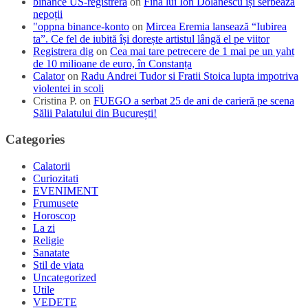
binance US-registrera
on
Fina lui Ion Dolănescu își serbează
nepoții
"oppna binance-konto
on
Mircea Eremia lansează “Iubirea
ta”. Ce fel de iubită își dorește artistul lângă el pe viitor
Registrera dig
on
Cea mai tare petrecere de 1 mai pe un yaht
de 10 milioane de euro, în Constanța
Calator
on
Radu Andrei Tudor si Fratii Stoica lupta impotriva
violentei in scoli
Cristina P.
on
FUEGO a serbat 25 de ani de carieră pe scena
Sălii Palatului din București!
Categories
Calatorii
Curiozitati
EVENIMENT
Frumusete
Horoscop
La zi
Religie
Sanatate
Stil de viata
Uncategorized
Utile
VEDETE