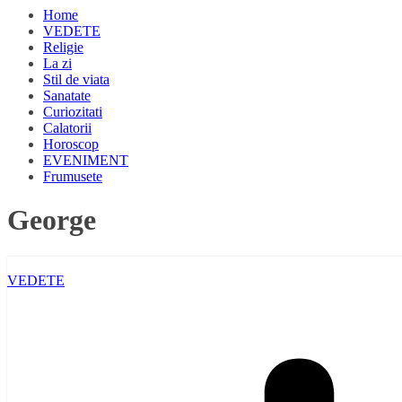
Home
VEDETE
Religie
La zi
Stil de viata
Sanatate
Curiozitati
Calatorii
Horoscop
EVENIMENT
Frumusete
George
VEDETE