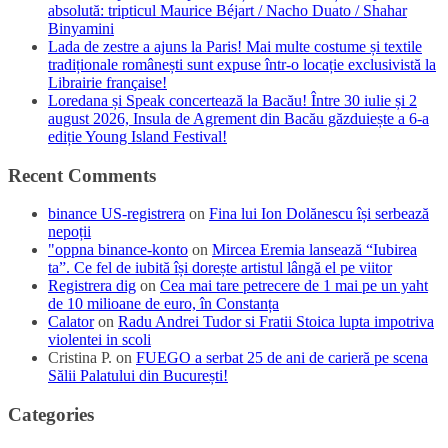
absolută: tripticul Maurice Béjart / Nacho Duato / Shahar
Binyamini
Lada de zestre a ajuns la Paris! Mai multe costume și textile
tradiționale românești sunt expuse într-o locație exclusivistă la
Librairie française!
Loredana și Speak concertează la Bacău! Între 30 iulie și 2
august 2026, Insula de Agrement din Bacău găzduiește a 6-a
ediție Young Island Festival!
Recent Comments
binance US-registrera
on
Fina lui Ion Dolănescu își serbează
nepoții
"oppna binance-konto
on
Mircea Eremia lansează “Iubirea
ta”. Ce fel de iubită își dorește artistul lângă el pe viitor
Registrera dig
on
Cea mai tare petrecere de 1 mai pe un yaht
de 10 milioane de euro, în Constanța
Calator
on
Radu Andrei Tudor si Fratii Stoica lupta impotriva
violentei in scoli
Cristina P.
on
FUEGO a serbat 25 de ani de carieră pe scena
Sălii Palatului din București!
Categories