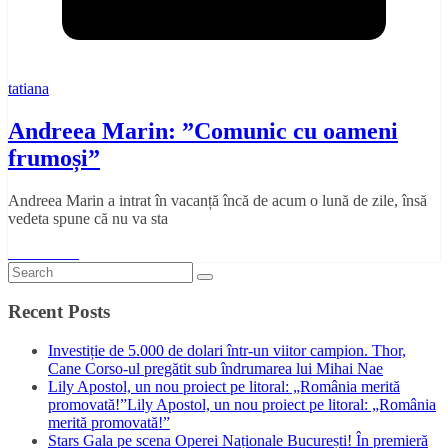
tatiana
Andreea Marin: ”Comunic cu oameni
frumoși”
Andreea Marin a intrat în vacanță încă de acum o lună de zile, însă
vedeta spune că nu va sta
Read More
Recent Posts
Investiție de 5.000 de dolari într-un viitor campion. Thor,
Cane Corso-ul pregătit sub îndrumarea lui Mihai Nae
Lily Apostol, un nou proiect pe litoral: „România merită
promovată!”Lily Apostol, un nou proiect pe litoral: „România
merită promovată!”
Stars Gala pe scena Operei Naționale București! În premieră