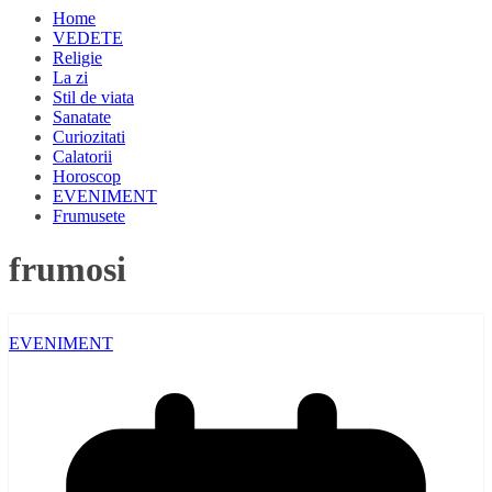
Home
VEDETE
Religie
La zi
Stil de viata
Sanatate
Curiozitati
Calatorii
Horoscop
EVENIMENT
Frumusete
frumosi
EVENIMENT