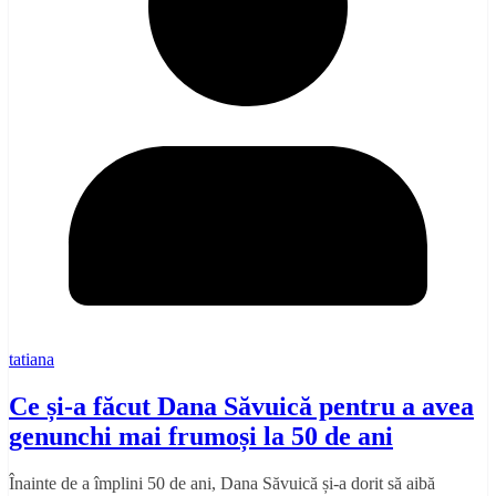
tatiana
Ce și-a făcut Dana Săvuică pentru a avea
genunchi mai frumoși la 50 de ani
Înainte de a împlini 50 de ani, Dana Săvuică și-a dorit să aibă