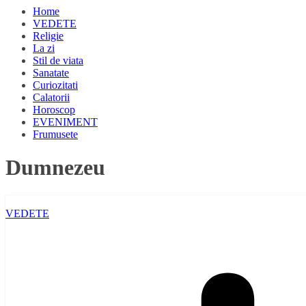
Home
VEDETE
Religie
La zi
Stil de viata
Sanatate
Curiozitati
Calatorii
Horoscop
EVENIMENT
Frumusete
Dumnezeu
VEDETE