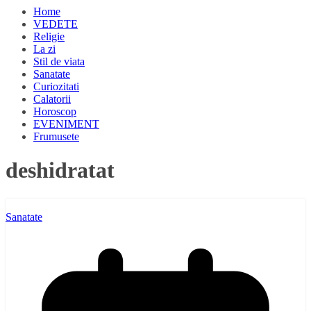
Home
VEDETE
Religie
La zi
Stil de viata
Sanatate
Curiozitati
Calatorii
Horoscop
EVENIMENT
Frumusete
deshidratat
Sanatate