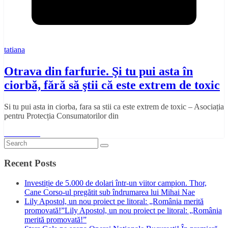
tatiana
Otrava din farfurie. Şi tu pui asta în
ciorbă, fără să ştii că este extrem de toxic
Si tu pui asta in ciorba, fara sa stii ca este extrem de toxic – Asociația
pentru Protecția Consumatorilor din
Read More
Recent Posts
Investiție de 5.000 de dolari într-un viitor campion. Thor,
Cane Corso-ul pregătit sub îndrumarea lui Mihai Nae
Lily Apostol, un nou proiect pe litoral: „România merită
promovată!”Lily Apostol, un nou proiect pe litoral: „România
merită promovată!”