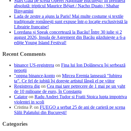
Stars Gala pe scena Operei Naționale București! În premieră
absolută: tripticul Maurice Béjart / Nacho Duato / Shahar
Binyamini
Lada de zestre a ajuns la Paris! Mai multe costume și textile
tradiționale românești sunt expuse într-o locație exclusivistă la
Librairie française!
Loredana și Speak concertează la Bacău! Între 30 iulie și 2
august 2026, Insula de Agrement din Bacău găzduiește a 6-a
ediție Young Island Festival!
Recent Comments
binance US-registrera
on
Fina lui Ion Dolănescu își serbează
nepoții
"oppna binance-konto
on
Mircea Eremia lansează “Iubirea
ta”. Ce fel de iubită își dorește artistul lângă el pe viitor
Registrera dig
on
Cea mai tare petrecere de 1 mai pe un yaht
de 10 milioane de euro, în Constanța
Calator
on
Radu Andrei Tudor si Fratii Stoica lupta impotriva
violentei in scoli
Cristina P.
on
FUEGO a serbat 25 de ani de carieră pe scena
Sălii Palatului din București!
Categories