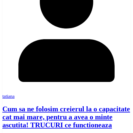
tatiana
Cum sa ne folosim creierul la o capacitate
cat mai mare, pentru a avea o minte
ascutita! TRUCURI ce functioneaza