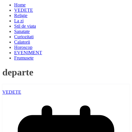
Home
VEDETE
Religie
La zi
Stil de viata
Sanatate
Curiozitati
Calatorii
Horoscop
EVENIMENT
Frumusete
departe
VEDETE