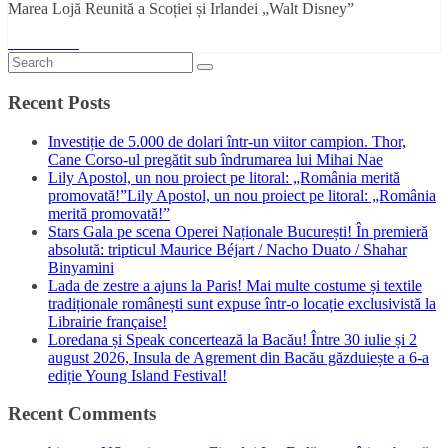
Marea Lojă Reunită a Scoției și Irlandei „Walt Disney”
Read More
Recent Posts
Investiție de 5.000 de dolari într-un viitor campion. Thor,
Cane Corso-ul pregătit sub îndrumarea lui Mihai Nae
Lily Apostol, un nou proiect pe litoral: „România merită
promovată!”Lily Apostol, un nou proiect pe litoral: „România
merită promovată!”
Stars Gala pe scena Operei Naționale București! În premieră
absolută: tripticul Maurice Béjart / Nacho Duato / Shahar
Binyamini
Lada de zestre a ajuns la Paris! Mai multe costume și textile
tradiționale românești sunt expuse într-o locație exclusivistă la
Librairie française!
Loredana și Speak concertează la Bacău! Între 30 iulie și 2
august 2026, Insula de Agrement din Bacău găzduiește a 6-a
ediție Young Island Festival!
Recent Comments