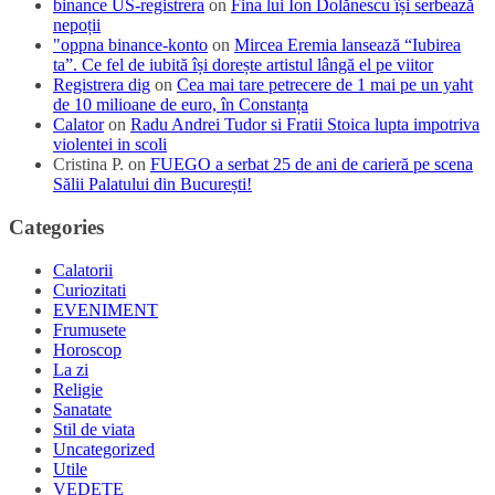
binance US-registrera
on
Fina lui Ion Dolănescu își serbează
nepoții
"oppna binance-konto
on
Mircea Eremia lansează “Iubirea
ta”. Ce fel de iubită își dorește artistul lângă el pe viitor
Registrera dig
on
Cea mai tare petrecere de 1 mai pe un yaht
de 10 milioane de euro, în Constanța
Calator
on
Radu Andrei Tudor si Fratii Stoica lupta impotriva
violentei in scoli
Cristina P.
on
FUEGO a serbat 25 de ani de carieră pe scena
Sălii Palatului din București!
Categories
Calatorii
Curiozitati
EVENIMENT
Frumusete
Horoscop
La zi
Religie
Sanatate
Stil de viata
Uncategorized
Utile
VEDETE