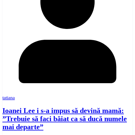
tatiana
Ioanei Lee i s-a impus să devină mamă:
”Trebuie să faci băiat ca să ducă numele
mai departe”