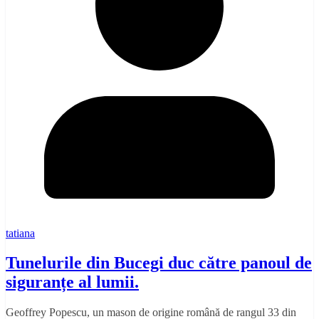
tatiana
Tunelurile din Bucegi duc către panoul de
siguranțe al lumii.
Geoffrey Popescu, un mason de origine română de rangul 33 din