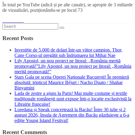
În total pe YouTube (adică și pe alte canale), se apropie de 3 miliarde
de vizualizări, poziționându-se pe locul 73
Read More
Recent Posts
Investiție de 5.000 de dolari într-un viitor campion. Thor,
Cane Corso-ul pregătit sub îndrumarea lui Mihai Nae
Lily Apostol, un nou proiect pe litoral: „România merită
promovată!”Lily Apostol, un nou proiect pe litoral: „România
merită promovată!”
Stars Gala pe scena Operei Naționale București! În premieră
absolută: tripticul Maurice Béjart / Nacho Duato / Shahar
Binyamini
Lada de zestre a ajuns la Paris! Mai multe costume și textile
tradiționale românești sunt expuse într-o locație exclusivistă la
Librairie française!
Loredana și Speak concertează la Bacău! Între 30 iulie și 2
august 2026, Insula de Agrement din Bacău găzduiește a 6-a
ediție Young Island Festival!
Recent Comments