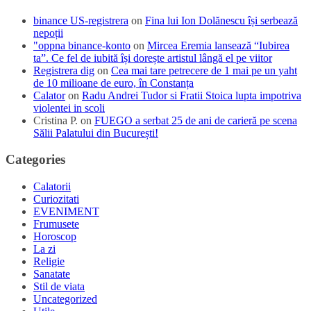
binance US-registrera
on
Fina lui Ion Dolănescu își serbează
nepoții
"oppna binance-konto
on
Mircea Eremia lansează “Iubirea
ta”. Ce fel de iubită își dorește artistul lângă el pe viitor
Registrera dig
on
Cea mai tare petrecere de 1 mai pe un yaht
de 10 milioane de euro, în Constanța
Calator
on
Radu Andrei Tudor si Fratii Stoica lupta impotriva
violentei in scoli
Cristina P.
on
FUEGO a serbat 25 de ani de carieră pe scena
Sălii Palatului din București!
Categories
Calatorii
Curiozitati
EVENIMENT
Frumusete
Horoscop
La zi
Religie
Sanatate
Stil de viata
Uncategorized