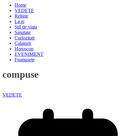
Home
VEDETE
Religie
La zi
Stil de viata
Sanatate
Curiozitati
Calatorii
Horoscop
EVENIMENT
Frumusete
compuse
VEDETE