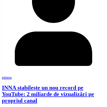
tatiana
INNA stabilește un nou record pe
YouTube: 2 miliarde de vizualizări pe
propriul canal