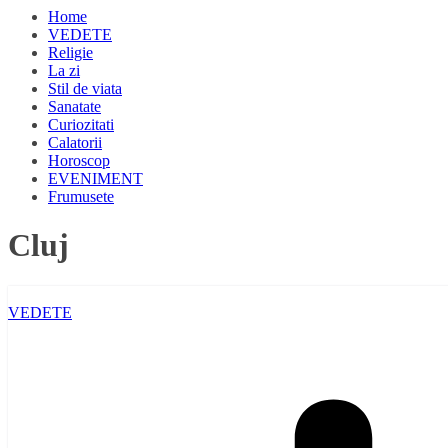
Home
VEDETE
Religie
La zi
Stil de viata
Sanatate
Curiozitati
Calatorii
Horoscop
EVENIMENT
Frumusete
Cluj
VEDETE